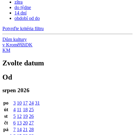
zítra
do týdne
14 dní
období od do
Potvrďte kritéria filtru
Dům kultury
v Kroměříži
DK
KM
Zvolte datum
Od
srpen 2026
po
3
10
17
24
31
út
4
11
18
25
st
5
12
19
26
čt
6
13
20
27
pá
7
14
21
28