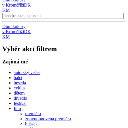
v Kroměříži
DK
KM
Dům kultury
v Kroměříži
DK
KM
Výběr akcí filtrem
Zajímá mě
autorský večer
balet
beseda
cyklus
dětem
divadlo
festival
film
premiéra
znovuobnovená premiéra
bijásek