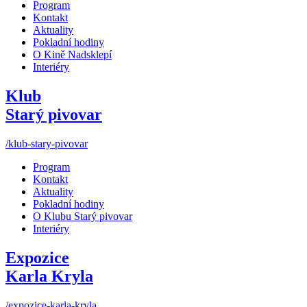
Program
Kontakt
Aktuality
Pokladní hodiny
O Kině Nadsklepí
Interiéry
Klub
Starý pivovar
/klub-stary-pivovar
Program
Kontakt
Aktuality
Pokladní hodiny
O Klubu Starý pivovar
Interiéry
Expozice
Karla Kryla
/expozice-karla-kryla