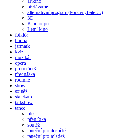
artkino
přidáváme
alternativní program (koncert, balet…)
3D
Kino odpo
Letní kino
folklór
hudba
jarmark
kvíz
muzikál
opera
pro mládež
přednáška
rodinné
show
soutěž
stand-up
talkshow
tanec
ples
přehlídka
soutěž
taneční pro dospělé
taneční pro mládež