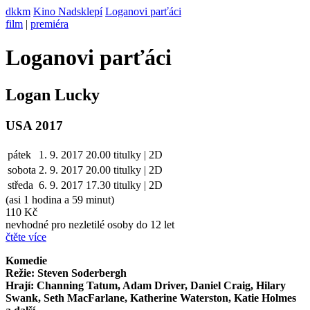
dkkm
Kino Nadsklepí
Loganovi parťáci
film
|
premiéra
Loganovi parťáci
Logan Lucky
USA 2017
pátek
1. 9. 2017
20.00
titulky | 2D
sobota
2. 9.
2017
20.00
titulky | 2D
středa
6. 9.
2017
17.30
titulky | 2D
(asi 1 hodina a 59 minut)
110 Kč
nevhodné pro nezletilé osoby do 12 let
čtěte více
Komedie
Režie: Steven Soderbergh
Hrají: Channing Tatum, Adam Driver, Daniel Craig, Hilary
Swank, Seth MacFarlane, Katherine Waterston, Katie Holmes