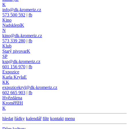
K
info@dk-kromeriz.cz
573 500 592
|
fb
Kino
Nadsklepí
K
N
kino@dk-kromeriz.cz
573 339 280
|
fb
Klub
Starý pivovar
K
SP
ksp@dk-kromeriz.cz
601 156 970
|
fb
Expozice
Karla Kryla
E
KK
expozicekryl@dk-kromeriz.cz
602 665 903
|
fb
Hvězdárna
Kroměříž
H
K
hledat
řádky
kalendář
filtr
kontakt
menu
Dům kultury