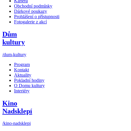
Kariéra
Obchodní podmínky
Dárkové poukazy
Prohlášení o přístupnosti
Fotogalerie z akcí
Dům
kultury
/dum-kultury
Program
Kontakt
Aktuality
Pokladní hodiny
O Domu kultury
Interiéry
Kino
Nadsklepí
/kino-nadsklepi