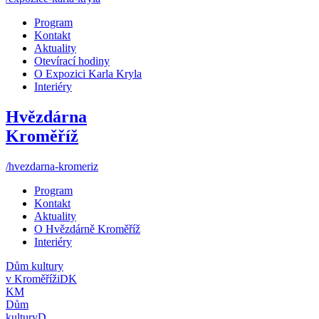
Program
Kontakt
Aktuality
Otevírací hodiny
O Expozici Karla Kryla
Interiéry
Hvězdárna
Kroměříž
/hvezdarna-kromeriz
Program
Kontakt
Aktuality
O Hvězdárně Kroměříž
Interiéry
Dům kultury
v Kroměříži
DK
KM
Dům
kultury
D