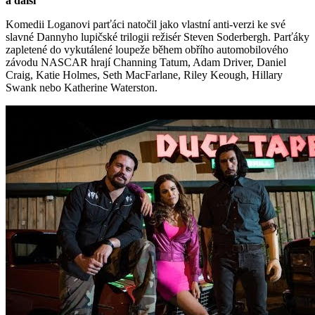
a další
Komedii Loganovi parťáci natočil jako vlastní anti-verzi ke své
slavné Dannyho lupičské trilogii režisér Steven Soderbergh. Parťáky
zapletené do vykutálené loupeže během obřího automobilového
závodu NASCAR hrají Channing Tatum, Adam Driver, Daniel
Craig, Katie Holmes, Seth MacFarlane, Riley Keough, Hillary
Swank nebo Katherine Waterston.