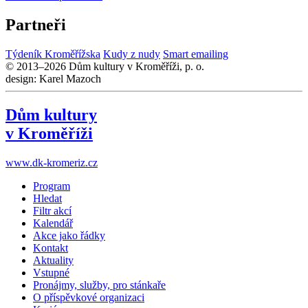
Partneři
Týdeník Kroměřížska
Kudy z nudy
Smart emailing
© 2013–2026 Dům kultury v Kroměříži, p. o.
design: Karel Mazoch
Dům kultury
v Kroměříži
www.dk-kromeriz.cz
Program
Hledat
Filtr akcí
Kalendář
Akce jako řádky
Kontakt
Aktuality
Vstupné
Pronájmy, služby, pro stánkaře
O příspěvkové organizaci