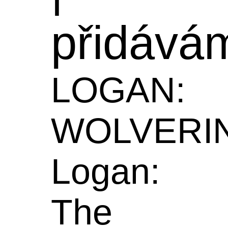
přidává
LOGAN:
WOLVERI
Logan:
The