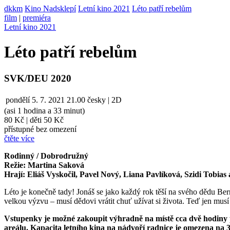
dkkm
Kino Nadsklepí
Letní kino 2021
Léto patří rebelům
film
|
premiéra
Letní kino 2021
Léto patří rebelům
SVK/DEU 2020
pondělí
5. 7. 2021
21.00
česky | 2D
(asi 1 hodina a 33 minut)
80 Kč
|
děti 50 Kč
přístupné bez omezení
čtěte více
Rodinný / Dobrodružný
Režie: Martina Saková
Hrají: Eliáš Vyskočil, Pavel Nový, Liana Pavlíková, Szidi Tobias a
Léto je konečně tady! Jonáš se jako každý rok těší na svého dědu Bern
velkou výzvu – musí dědovi vrátit chuť užívat si života. Teď jen musí 
Vstupenky je možné zakoupit výhradně na místě cca dvě hodiny 
areálu. Kapacita letního kina na nádvoří radnice je omezena na 