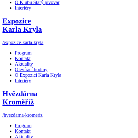
O Klubu Starý pivovar
Interiéry
Expozice
Karla Kryla
/expozice-karla-kryla
Program
Kontakt
Aktuality
Otevírací hodiny
O Expozici Karla Kryla
Interiéry
Hvězdárna
Kroměříž
/hvezdarna-kromeriz
Program
Kontakt
Aktuality