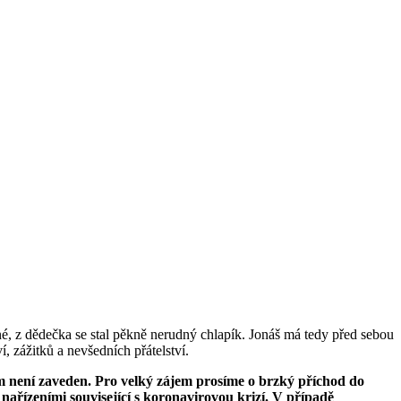
iné, z dědečka se stal pěkně nerudný chlapík. Jonáš má tedy před sebou
, zážitků a nevšedních přátelství.
m není zaveden. Pro velký zájem prosíme o brzký příchod do
nařízeními související s koronavirovou krizí.
V případě