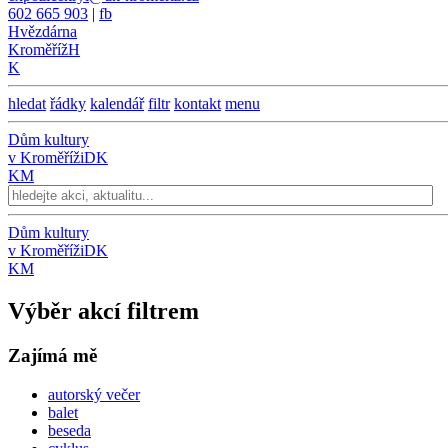
602 665 903
|
fb
Hvězdárna
Kroměříž
H
K
hledat
řádky
kalendář
filtr
kontakt
menu
Dům kultury
v Kroměříži
DK
KM
Dům kultury
v Kroměříži
DK
KM
Výběr akcí filtrem
Zajímá mě
autorský večer
balet
beseda