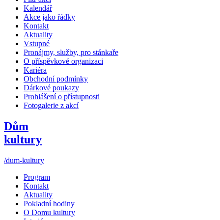
Kalendář
Akce jako řádky
Kontakt
Aktuality
Vstupné
Pronájmy, služby, pro stánkaře
O příspěvkové organizaci
Kariéra
Obchodní podmínky
Dárkové poukazy
Prohlášení o přístupnosti
Fotogalerie z akcí
Dům
kultury
/dum-kultury
Program
Kontakt
Aktuality
Pokladní hodiny
O Domu kultury