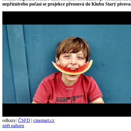
nepříznivého počasí se projekce přesouvá do Klubu Starý pivov
odkazy:
ČSFD
|
cinemart.cz
zpět nahoru