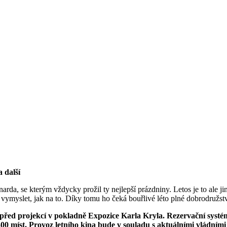
 další
arda, se kterým vždycky prožil ty nejlepší prázdniny. Letos je to ale j
vymyslet, jak na to. Díky tomu ho čeká bouřlivé léto plné dobrodružství
před projekcí v pokladně Expozice Karla Kryla. Rezervační systé
300 míst.
Provoz letního kina bude v souladu s aktuálními vládními 