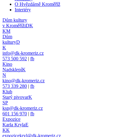
O Hvězdárně Kroměříž
Interiéry
Dům kultury
v Kroměříži
DK
KM
Dům
kultury
D
K
info@dk-kromeriz.cz
573 500 592
|
fb
Kino
Nadsklepí
K
N
kino@dk-kromeriz.cz
573 339 280
|
fb
Klub
Starý pivovar
K
SP
ksp@dk-kromeriz.cz
601 156 970
|
fb
Expozice
Karla Kryla
E
KK
expozicekryl@dk-kromeriz.cz