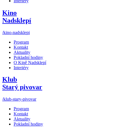
Interiéry
Kino
Nadsklepí
/kino-nadsklepi
Program
Kontakt
Aktuality
Pokladní hodiny
O Kině Nadsklepí
Interiéry
Klub
Starý pivovar
/klub-stary-pivovar
Program
Kontakt
Aktuality
Pokladní hodiny