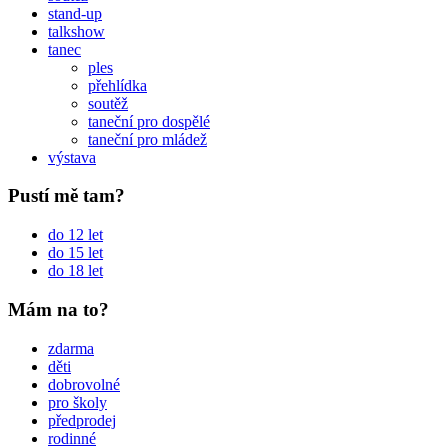
stand-up
talkshow
tanec
ples
přehlídka
soutěž
taneční pro dospělé
taneční pro mládež
výstava
Pustí mě tam?
do 12 let
do 15 let
do 18 let
Mám na to?
zdarma
děti
dobrovolné
pro školy
předprodej
rodinné