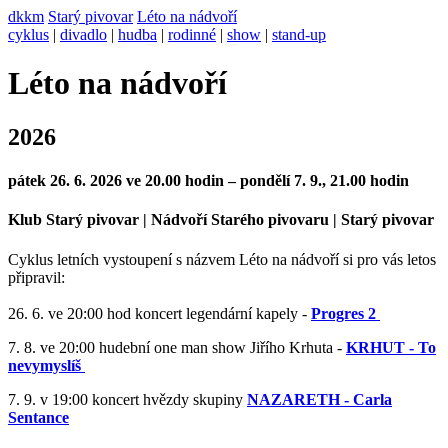
dkkm
Starý pivovar
Léto na nádvoří
cyklus
|
divadlo
|
hudba
|
rodinné
|
show
|
stand-up
Léto na nádvoří
2026
pátek 26. 6. 2026 ve 20.00 hodin – pondělí 7. 9., 21.00 hodin
Klub Starý pivovar | Nádvoří Starého pivovaru | Starý pivovar
Cyklus letních vystoupení s názvem Léto na nádvoří si pro vás letos
připravil:
26. 6. ve 20:00 hod koncert legendární kapely -
Progres 2
7. 8. ve 20:00 hudební one man show Jiřího Krhuta -
KRHUT - To
nevymyslíš
7. 9. v 19:00 koncert hvězdy skupiny
NAZARETH -
Carla
Sentance