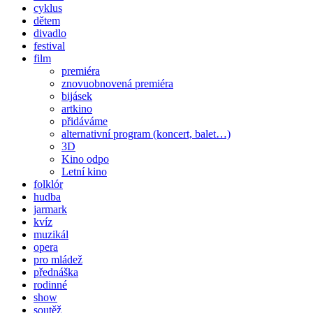
cyklus
dětem
divadlo
festival
film
premiéra
znovuobnovená premiéra
bijásek
artkino
přidáváme
alternativní program (koncert, balet…)
3D
Kino odpo
Letní kino
folklór
hudba
jarmark
kvíz
muzikál
opera
pro mládež
přednáška
rodinné
show
soutěž