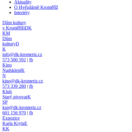
Aktuality
O Hvězdárně Kroměříž
Interiéry
Dům kultury
v Kroměříži
DK
KM
Dům
kultury
D
K
info@dk-kromeriz.cz
573 500 592
|
fb
Kino
Nadsklepí
K
N
kino@dk-kromeriz.cz
573 339 280
|
fb
Klub
Starý pivovar
K
SP
ksp@dk-kromeriz.cz
601 156 970
|
fb
Expozice
Karla Kryla
E
KK