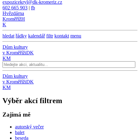
expozicekryl@dk-kromeriz.cz
602 665 903
|
fb
Hvězdárna
Kroměříž
H
K
hledat
řádky
kalendář
filtr
kontakt
menu
Dům kultury
v Kroměříži
DK
KM
Dům kultury
v Kroměříži
DK
KM
Výběr akcí filtrem
Zajímá mě
autorský večer
balet
beseda