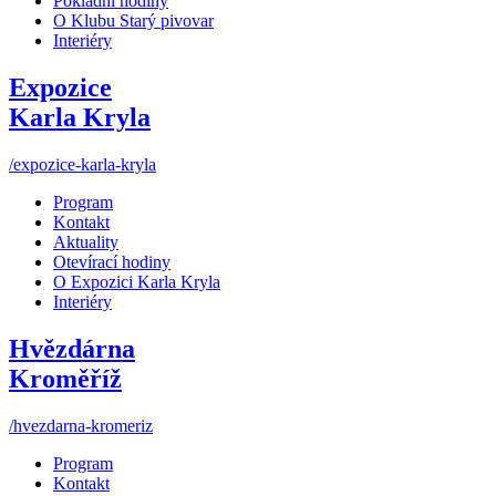
Pokladní hodiny
O Klubu Starý pivovar
Interiéry
Expozice
Karla Kryla
/expozice-karla-kryla
Program
Kontakt
Aktuality
Otevírací hodiny
O Expozici Karla Kryla
Interiéry
Hvězdárna
Kroměříž
/hvezdarna-kromeriz
Program
Kontakt