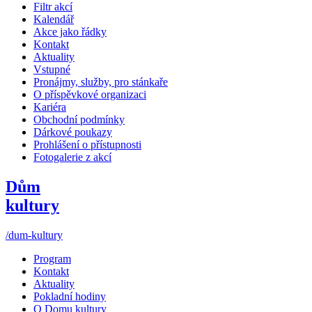
Filtr akcí
Kalendář
Akce jako řádky
Kontakt
Aktuality
Vstupné
Pronájmy, služby, pro stánkaře
O příspěvkové organizaci
Kariéra
Obchodní podmínky
Dárkové poukazy
Prohlášení o přístupnosti
Fotogalerie z akcí
Dům
kultury
/dum-kultury
Program
Kontakt
Aktuality
Pokladní hodiny
O Domu kultury