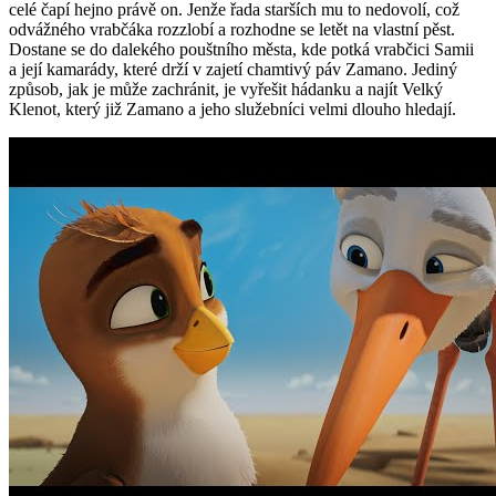
celé čapí hejno právě on. Jenže řada starších mu to nedovolí, což
odvážného vrabčáka rozzlobí a rozhodne se letět na vlastní pěst.
Dostane se do dalekého pouštního města, kde potká vrabčici Samii
a její kamarády, které drží v zajetí chamtivý páv Zamano. Jediný
způsob, jak je může zachránit, je vyřešit hádanku a najít Velký
Klenot, který již Zamano a jeho služebníci velmi dlouho hledají.