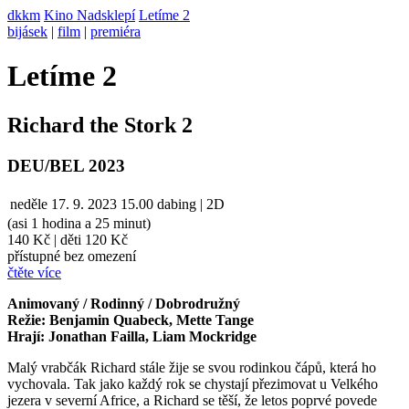
dkkm
Kino Nadsklepí
Letíme 2
bijásek
|
film
|
premiéra
Letíme 2
Richard the Stork 2
DEU/BEL 2023
neděle
17. 9. 2023
15.00
dabing | 2D
(asi 1 hodina a 25 minut)
140 Kč
|
děti 120 Kč
přístupné bez omezení
čtěte více
Animovaný / Rodinný / Dobrodružný
Režie: Benjamin Quabeck, Mette Tange
Hrají: Jonathan Failla, Liam Mockridge
Malý vrabčák Richard stále žije se svou rodinkou čápů, která ho
vychovala. Tak jako každý rok se chystají přezimovat u Velkého
jezera v severní Africe, a Richard se těší, že letos poprvé povede