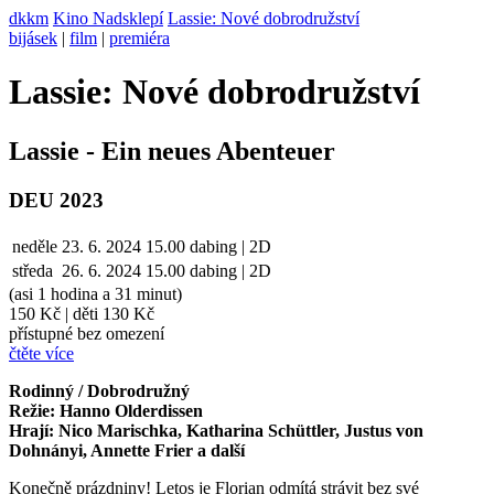
dkkm
Kino Nadsklepí
Lassie: Nové dobrodružství
bijásek
|
film
|
premiéra
Lassie: Nové dobrodružství
Lassie - Ein neues Abenteuer
DEU 2023
neděle
23. 6. 2024
15.00
dabing | 2D
středa
26. 6.
2024
15.00
dabing | 2D
(asi 1 hodina a 31 minut)
150 Kč
|
děti 130 Kč
přístupné bez omezení
čtěte více
Rodinný / Dobrodružný
Režie: Hanno Olderdissen
Hrají: Nico Marischka, Katharina Schüttler, Justus von
Dohnányi, Annette Frier a další
Konečně prázdniny! Letos je Florian odmítá strávit bez své