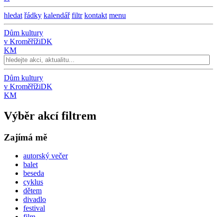
hledat
řádky
kalendář
filtr
kontakt
menu
Dům kultury
v Kroměříži
DK
KM
Dům kultury
v Kroměříži
DK
KM
Výběr akcí filtrem
Zajímá mě
autorský večer
balet
beseda
cyklus
dětem
divadlo
festival
film