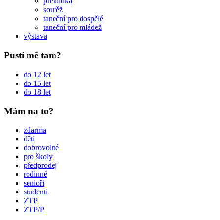
přehlídka
soutěž
taneční pro dospělé
taneční pro mládež
výstava
Pustí mě tam?
do 12 let
do 15 let
do 18 let
Mám na to?
zdarma
děti
dobrovolné
pro školy
předprodej
rodinné
senioři
studenti
ZTP
ZTP/P