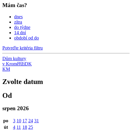
Mám čas?
dnes
zítra
do týdne
14 dní
období od do
Potvrďte kritéria filtru
Dům kultury
v Kroměříži
DK
KM
Zvolte datum
Od
srpen 2026
po
3
10
17
24
31
út
4
11
18
25