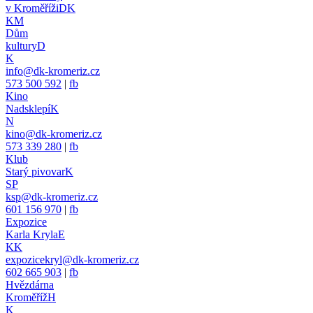
v Kroměříži
DK
KM
Dům
kultury
D
K
info@dk-kromeriz.cz
573 500 592
|
fb
Kino
Nadsklepí
K
N
kino@dk-kromeriz.cz
573 339 280
|
fb
Klub
Starý pivovar
K
SP
ksp@dk-kromeriz.cz
601 156 970
|
fb
Expozice
Karla Kryla
E
KK
expozicekryl@dk-kromeriz.cz
602 665 903
|
fb
Hvězdárna
Kroměříž
H
K