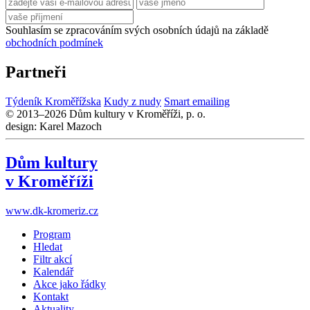
Souhlasím se zpracováním svých osobních údajů na základě
obchodních podmínek
Partneři
Týdeník Kroměřížska
Kudy z nudy
Smart emailing
© 2013–2026 Dům kultury v Kroměříži, p. o.
design: Karel Mazoch
Dům kultury
v Kroměříži
www.dk-kromeriz.cz
Program
Hledat
Filtr akcí
Kalendář
Akce jako řádky
Kontakt
Aktuality