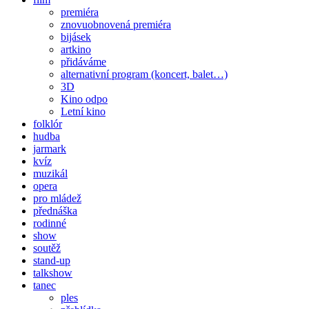
premiéra
znovuobnovená premiéra
bijásek
artkino
přidáváme
alternativní program (koncert, balet…)
3D
Kino odpo
Letní kino
folklór
hudba
jarmark
kvíz
muzikál
opera
pro mládež
přednáška
rodinné
show
soutěž
stand-up
talkshow
tanec
ples