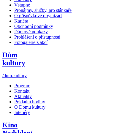
Vstupné
Pronájmy, služby, pro stánkaře
O příspěvkové organizaci
Kariéra
Obchodní podmínky
Dárkové poukazy
Prohlášení o přístupnosti
Fotogalerie z akcí
Dům
kultury
/dum-kultury
Program
Kontakt
Aktuality
Pokladní hodiny
O Domu kultury
Interiéry
Kino
Nadsklepí