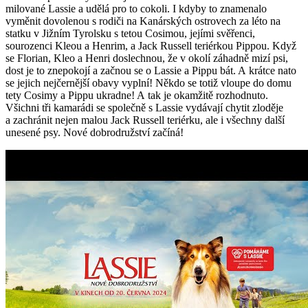
milované Lassie a udělá pro to cokoli. I kdyby to znamenalo
vyměnit dovolenou s rodiči na Kanárských ostrovech za léto na
statku v Jižním Tyrolsku s tetou Cosimou, jejími svěřenci,
sourozenci Kleou a Henrim, a Jack Russell teriérkou Pippou. Když
se Florian, Kleo a Henri doslechnou, že v okolí záhadně mizí psi,
dost je to znepokojí a začnou se o Lassie a Pippu bát. A krátce nato
se jejich nejčernější obavy vyplní! Někdo se totiž vloupe do domu
tety Cosimy a Pippu ukradne! A tak je okamžitě rozhodnuto.
Všichni tři kamarádi se společně s Lassie vydávají chytit zloděje
a zachránit nejen malou Jack Russell teriérku, ale i všechny další
unesené psy. Nové dobrodružství začíná!