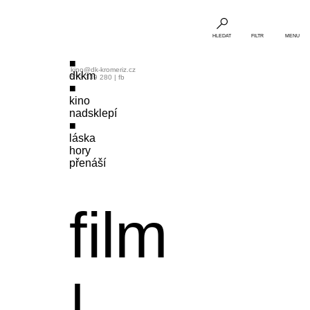
HLEDAT
FILTR
MENU
kino@dk-kromeriz.cz
dkkm
573 339 280
|
fb
kino
nadsklepí
láska
hory
přenáší
film
|