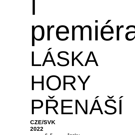
premiér
LÁSKA
HORY
PŘENÁŠÍ
CZE/SVK
2022