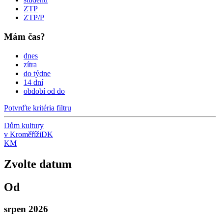
ZTP
ZTP/P
Mám čas?
dnes
zítra
do týdne
14 dní
období od do
Potvrďte kritéria filtru
Dům kultury
v Kroměříži
DK
KM
Zvolte datum
Od
srpen 2026