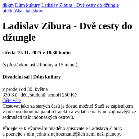
dkkm
Dům kultury
Ladislav Zibura - Dvě cesty do džungle
přednáška
|
talkshow
Ladislav Zibura - Dvě cesty do
džungle
středa 19. 11. 2025 v 18.30 hodin
(s přestávkou asi 2 hodiny a 15 minut)
Divadelní sál
|
Dům kultury
v prodeji od 30. května
330 Kč
|
děti, studenti, senioři 250 Kč
čtěte více
Cestovat jako za starých časů je dosud možné! Stačí se zápisníkem
v ruce usednout na palubu trajektu a vydat se na ty nejzajímavější ze
sedmnácti tisíc indonéských ostrovů.
Přidejte se k výpravám mladého spisovatele Ladislava Zibury
a poznejte s ním jednu z nejrozmanitějších zemí naší planety.