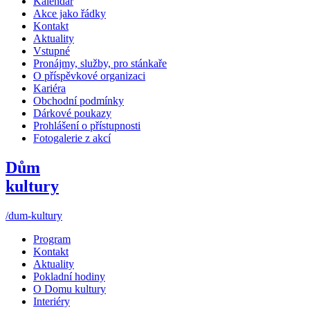
Kalendář
Akce jako řádky
Kontakt
Aktuality
Vstupné
Pronájmy, služby, pro stánkaře
O příspěvkové organizaci
Kariéra
Obchodní podmínky
Dárkové poukazy
Prohlášení o přístupnosti
Fotogalerie z akcí
Dům
kultury
/dum-kultury
Program
Kontakt
Aktuality
Pokladní hodiny
O Domu kultury
Interiéry