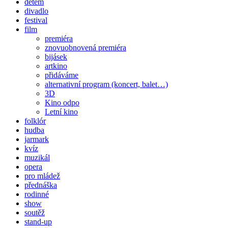
dětem
divadlo
festival
film
premiéra
znovuobnovená premiéra
bijásek
artkino
přidáváme
alternativní program (koncert, balet…)
3D
Kino odpo
Letní kino
folklór
hudba
jarmark
kvíz
muzikál
opera
pro mládež
přednáška
rodinné
show
soutěž
stand-up