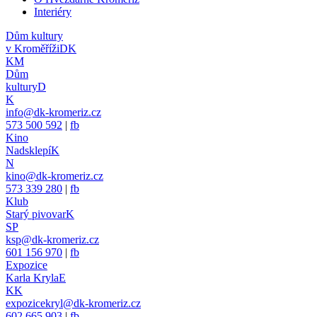
Interiéry
Dům kultury
v Kroměříži
DK
KM
Dům
kultury
D
K
info@dk-kromeriz.cz
573 500 592
|
fb
Kino
Nadsklepí
K
N
kino@dk-kromeriz.cz
573 339 280
|
fb
Klub
Starý pivovar
K
SP
ksp@dk-kromeriz.cz
601 156 970
|
fb
Expozice
Karla Kryla
E
KK
expozicekryl@dk-kromeriz.cz
602 665 903
|
fb