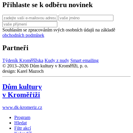
Přihlaste se k odběru novinek
Souhlasím se zpracováním svých osobních údajů na základě
obchodních podmínek
Partneři
Týdeník Kroměřížska
Kudy z nudy
Smart emailing
© 2013–2026 Dům kultury v Kroměříži, p. o.
design: Karel Mazoch
Dům kultury
v Kroměříži
www.dk-kromeriz.cz
Program
Hledat
Filtr akcí