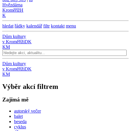
Hvězdárna
Kroměříž
H
K
hledat
řádky
kalendář
filtr
kontakt
menu
Dům kultury
v Kroměříži
DK
KM
Dům kultury
v Kroměříži
DK
KM
Výběr akcí filtrem
Zajímá mě
autorský večer
balet
beseda
cyklus