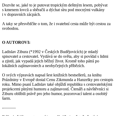
Dozvíte se, jaké to je putovat tropickým deštným lesem, pobývat
s kmenem lovců a sběračů a dýchat síru pod mocnými vulkány
i v dopravních zácpách.
A taky se přesvědčíte o tom, že i svatební cesta může být cestou za
svobodou.
O AUTOROVI:
Ladislav Zibura (*1992 v Českých Budějovicích) je mladý
spisovatel a cestovatel. Vydává se do světa, aby si povídal s lidmi
a zjistil, jak vypadá jejich běžný život. Kromě toho pátrá po
lokálních zajímavostech a neobyčejných příbězích.
O svých výpravách napsal šest knižních bestsellerů, za knihu
Prázdniny v Evropě dostal Cenu Zikmunda a Hanzelky pro cestopis
roku. Mimo psaní Ladislav také objíždí republiku s cestovatelskými
projekcemi plnými humoru a zajímavostí. Čtenáři a návštěvníci si
Ziburu oblíbili právě pro jeho humor, pozorovací talent a osobitý
šarm.
-––––––