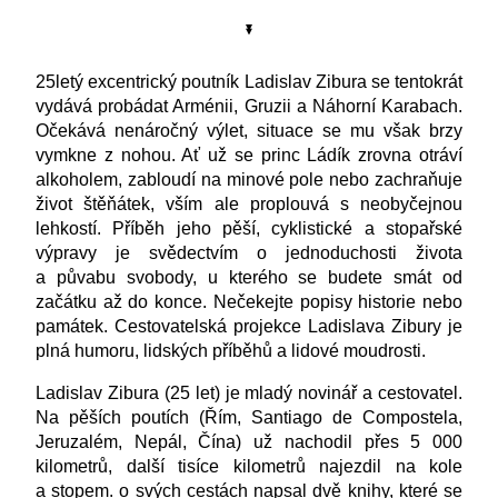
25letý excentrický poutník Ladislav Zibura se tentokrát
vydává probádat Arménii, Gruzii a Náhorní Karabach.
Očekává nenáročný výlet, situace se mu však brzy
vymkne z nohou. Ať už se princ Ládík zrovna otráví
alkoholem, zabloudí na minové pole nebo zachraňuje
život štěňátek, vším ale proplouvá s neobyčejnou
lehkostí. Příběh jeho pěší, cyklistické a stopařské
výpravy je svědectvím o jednoduchosti života
a půvabu svobody, u kterého se budete smát od
začátku až do konce. Nečekejte popisy historie nebo
památek. Cestovatelská projekce Ladislava Zibury je
plná humoru, lidských příběhů a lidové moudrosti.
Ladislav Zibura (25 let) je mladý novinář a cestovatel.
Na pěších poutích (Řím, Santiago de Compostela,
Jeruzalém, Nepál, Čína) už nachodil přes 5 000
kilometrů, další tisíce kilometrů najezdil na kole
a stopem. o svých cestách napsal dvě knihy, které se