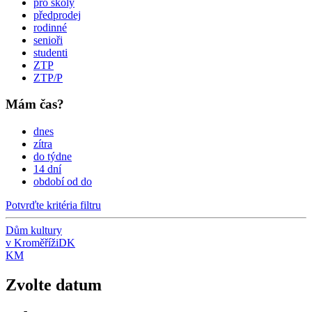
pro školy
předprodej
rodinné
senioři
studenti
ZTP
ZTP/P
Mám čas?
dnes
zítra
do týdne
14 dní
období od do
Potvrďte kritéria filtru
Dům kultury
v Kroměříži
DK
KM
Zvolte datum