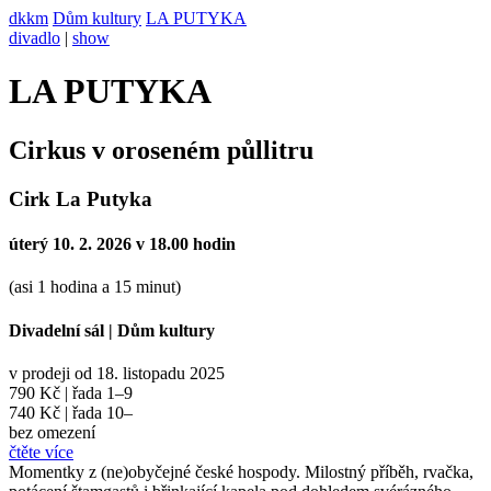
dkkm
Dům kultury
LA PUTYKA
divadlo
|
show
LA PUTYKA
Cirkus v oroseném půllitru
Cirk La Putyka
úterý 10. 2. 2026 v 18.00 hodin
(asi 1 hodina a 15 minut)
Divadelní sál
|
Dům kultury
v prodeji od 18. listopadu 2025
790 Kč | řada 1–9
740 Kč | řada 10–
bez omezení
čtěte více
Momentky z (ne)obyčejné české hospody. Milostný příběh, rvačka,