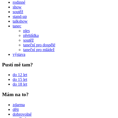
rodinné
show
soutěž
stand-up
talkshow
tanec
ples
přehlídka
soutěž
taneční pro dospělé
taneční pro mládež
výstava
Pustí mě tam?
do 12 let
do 15 let
do 18 let
Mám na to?
zdarma
děti
dobrovolné