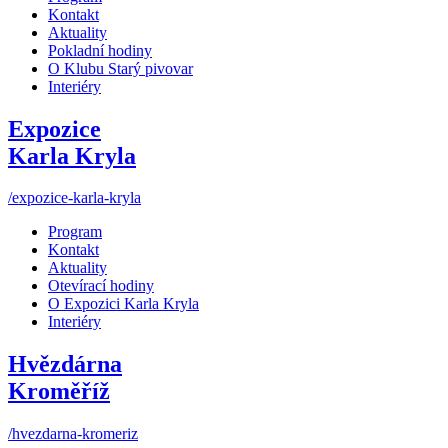
Kontakt
Aktuality
Pokladní hodiny
O Klubu Starý pivovar
Interiéry
Expozice
Karla Kryla
/expozice-karla-kryla
Program
Kontakt
Aktuality
Otevírací hodiny
O Expozici Karla Kryla
Interiéry
Hvězdárna
Kroměříž
/hvezdarna-kromeriz