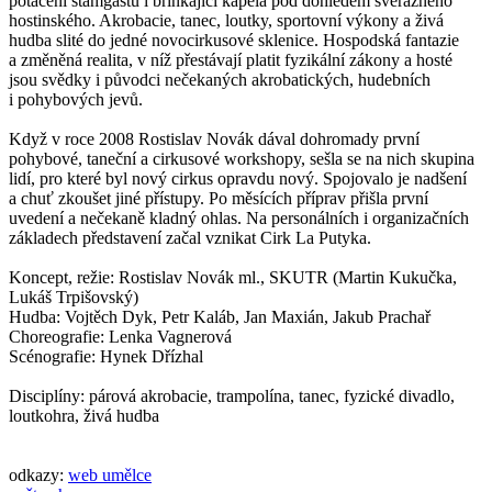
potácení štamgastů i břinkající kapela pod dohledem svérázného
hostinského. Akrobacie, tanec, loutky, sportovní výkony a živá
hudba slité do jedné novocirkusové sklenice. Hospodská fantazie
a změněná realita, v níž přestávají platit fyzikální zákony a hosté
jsou svědky i původci nečekaných akrobatických, hudebních
i pohybových jevů.
Když v roce 2008 Rostislav Novák dával dohromady první
pohybové, taneční a cirkusové workshopy, sešla se na nich skupina
lidí, pro které byl nový cirkus opravdu nový. Spojovalo je nadšení
a chuť zkoušet jiné přístupy. Po měsících příprav přišla první
uvedení a nečekaně kladný ohlas. Na personálních i organizačních
základech představení začal vznikat Cirk La Putyka.
Koncept, režie: Rostislav Novák ml., SKUTR (Martin Kukučka,
Lukáš Trpišovský)
Hudba: Vojtěch Dyk, Petr Kaláb, Jan Maxián, Jakub Prachař
Choreografie: Lenka Vagnerová
Scénografie: Hynek Dřízhal
Disciplíny: párová akrobacie, trampolína, tanec, fyzické divadlo,
loutkohra, živá hudba
odkazy:
web umělce