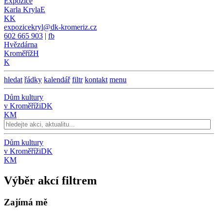
Expozice
Karla Kryla
E
KK
expozicekryl@dk-kromeriz.cz
602 665 903
|
fb
Hvězdárna
Kroměříž
H
K
hledat
řádky
kalendář
filtr
kontakt
menu
Dům kultury
v Kroměříži
DK
KM
Dům kultury
v Kroměříži
DK
KM
Výběr akcí filtrem
Zajímá mě