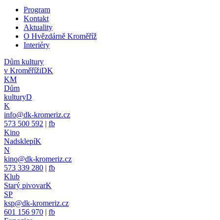
Program
Kontakt
Aktuality
O Hvězdárně Kroměříž
Interiéry
Dům kultury
v Kroměříži
DK
KM
Dům
kultury
D
K
info@dk-kromeriz.cz
573 500 592
|
fb
Kino
Nadsklepí
K
N
kino@dk-kromeriz.cz
573 339 280
|
fb
Klub
Starý pivovar
K
SP
ksp@dk-kromeriz.cz
601 156 970
|
fb