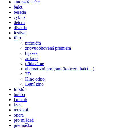
autorský večer
balet
beseda
cyklus
dětem
divadlo
festival
film
premiéra
znovuobnovená premiéra
bijásek
artkino
přidáváme
alternativní program (koncert, balet…)
3D
Kino odpo
Letní kino
folklór
hudba
jarmark
kvíz
muzikál
opera
pro mládež
přednáška