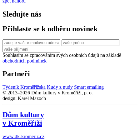
zpět nahoru
Sledujte nás
Přihlaste se k odběru novinek
Souhlasím se zpracováním svých osobních údajů na základě
obchodních podmínek
Partneři
Týdeník Kroměřížska
Kudy z nudy
Smart emailing
© 2013–2026 Dům kultury v Kroměříži, p. o.
design: Karel Mazoch
Dům kultury
v Kroměříži
www.dk-kromeriz.cz