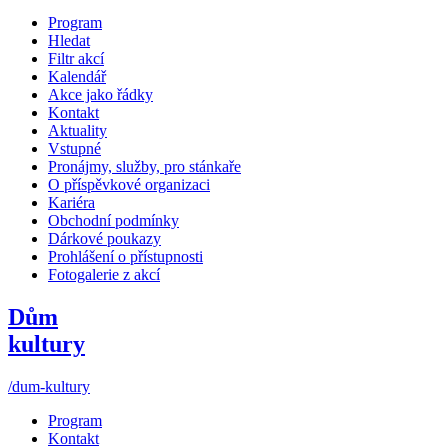
Program
Hledat
Filtr akcí
Kalendář
Akce jako řádky
Kontakt
Aktuality
Vstupné
Pronájmy, služby, pro stánkaře
O příspěvkové organizaci
Kariéra
Obchodní podmínky
Dárkové poukazy
Prohlášení o přístupnosti
Fotogalerie z akcí
Dům
kultury
/dum-kultury
Program
Kontakt