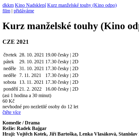
dkkm
Kino Nadsklepí
Kurz manželské touhy (Kino odpo)
film
|
přidáváme
Kurz manželské touhy (Kino od
CZE 2021
čtvrtek
28. 10. 2021
19.00
česky | 2D
pátek
29. 10.
2021
17.30
česky | 2D
neděle
31. 10.
2021
17.30
česky | 2D
neděle
7. 11.
2021
17.30
česky | 2D
sobota
13. 11.
2021
17.30
česky | 2D
pondělí
21. 2. 2022
16.00
česky | 2D
(asi 1 hodina a 30 minut)
60 Kč
nevhodné pro nezletilé osoby do 12 let
čtěte více
Komedie / Drama
Režie: Radek Bajgar
Hrají: Vojtěch Kotek, Jiří Bartoška, Lenka Vlasáková, Stanislav