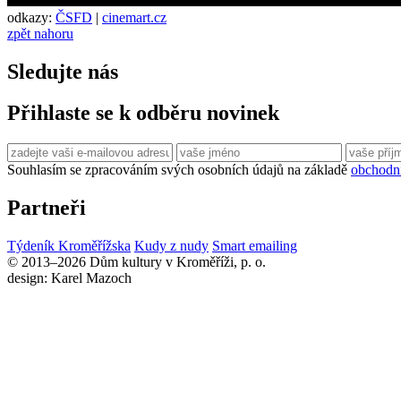
odkazy:
ČSFD
|
cinemart.cz
zpět nahoru
Sledujte nás
Přihlaste se k odběru novinek
Souhlasím se zpracováním svých osobních údajů na základě
obchodn
Partneři
Týdeník Kroměřížska
Kudy z nudy
Smart emailing
© 2013–2026 Dům kultury v Kroměříži, p. o.
design: Karel Mazoch