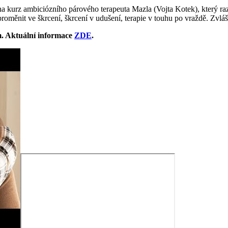
na kurz ambiciózního párového terapeuta Mazla (Vojta Kotek), který razí 
proměnit ve škrcení, škrcení v udušení, terapie v touhu po vraždě. Zvlá
m. Aktuální informace
ZDE
.