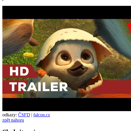
odkazy:
ČSFD
|
falcon.cz
zpět nahoru