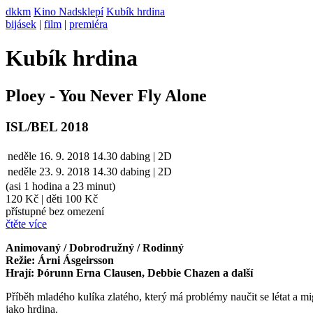
dkkm
Kino Nadsklepí
Kubík hrdina
bijásek
|
film
|
premiéra
Kubík hrdina
Ploey - You Never Fly Alone
ISL/BEL 2018
neděle
16. 9. 2018
14.30
dabing | 2D
neděle
23. 9.
2018
14.30
dabing | 2D
(asi 1 hodina a 23 minut)
120 Kč
|
děti 100 Kč
přístupné bez omezení
čtěte více
Animovaný / Dobrodružný / Rodinný
Režie: Árni Ásgeirsson
Hrají: Þórunn Erna Clausen, Debbie Chazen a další
Příběh mladého kulíka zlatého, který má problémy naučit se létat a m
jako hrdina.