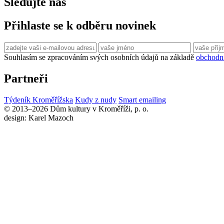
Sledujte nás
Přihlaste se k odběru novinek
Souhlasím se zpracováním svých osobních údajů na základě
obchodn
Partneři
Týdeník Kroměřížska
Kudy z nudy
Smart emailing
© 2013–2026 Dům kultury v Kroměříži, p. o.
design: Karel Mazoch