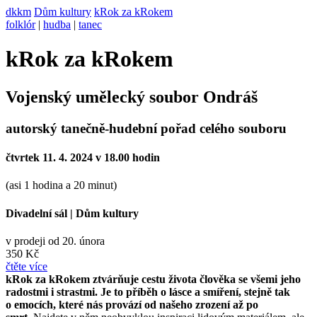
dkkm
Dům kultury
kRok za kRokem
folklór
|
hudba
|
tanec
kRok za kRokem
Vojenský umělecký soubor Ondráš
autorský tanečně-hudební pořad celého souboru
čtvrtek 11. 4. 2024 v 18.00 hodin
(asi 1 hodina a 20 minut)
Divadelní sál
|
Dům kultury
v prodeji od 20. února
350 Kč
čtěte více
kRok za kRokem ztvárňuje cestu života člověka se všemi jeho
radostmi i strastmi. Je to příběh o lásce a smíření, stejně tak
o emocích, které nás provází od našeho zrození až po