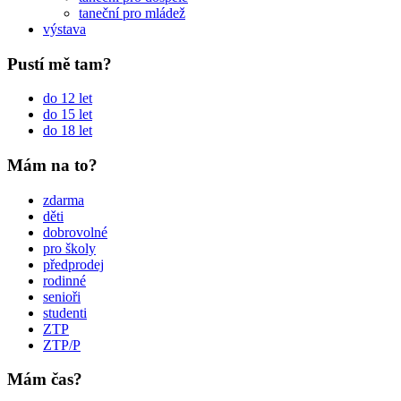
taneční pro mládež
výstava
Pustí mě tam?
do 12 let
do 15 let
do 18 let
Mám na to?
zdarma
děti
dobrovolné
pro školy
předprodej
rodinné
senioři
studenti
ZTP
ZTP/P
Mám čas?