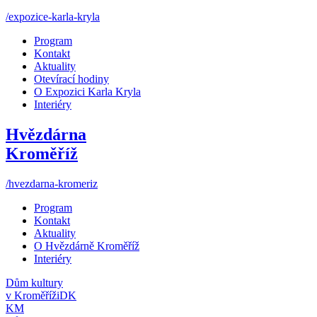
/expozice-karla-kryla
Program
Kontakt
Aktuality
Otevírací hodiny
O Expozici Karla Kryla
Interiéry
Hvězdárna
Kroměříž
/hvezdarna-kromeriz
Program
Kontakt
Aktuality
O Hvězdárně Kroměříž
Interiéry
Dům kultury
v Kroměříži
DK
KM