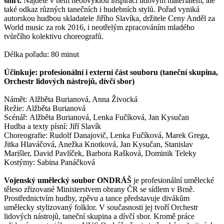
smrt.
Najdete v něm neobvyklou inspiraci lidovým materiálem, ale
také odkaz různých tanečních i hudebních stylů. Pořad vyniká
autorskou hudbou skladatele Jiřího Slavíka, držitele Ceny Anděl za
World music za rok 2016, i neotřelým zpracováním mladého
tvůrčího kolektivu choreografů.
Délka pořadu: 80 minut
Účinkuje: profesionální i externí část souboru (taneční skupina,
Orchestr lidových nástrojů, dívčí sbor)
Námět: Alžběta Burianová, Anna Živocká
Režie: Alžběta Burianová
Scénář: Alžběta Burianová, Lenka Fučíková, Jan Kysučan
Hudba a texty písní: Jiří Slavík
Choreografie: Rudolf Danajovič, Lenka Fučíková, Marek Grega,
Jitka Hlaváčová, Anežka Knotková, Jan Kysučan, Stanislav
Marišler, David Pavlíček, Barbora Rašková, Dominik Teleky
Kostýmy: Sabina Panáčková
Vojenský umělecký soubor ONDRÁŠ
je profesionální umělecké
těleso zřizované Ministerstvem obrany ČR se sídlem v Brně.
Prostřednictvím hudby, zpěvu a tance představuje divákům
umělecky stylizovaný folklor. V současnosti jej tvoří Orchestr
lidových nástrojů, taneční skupina a dívčí sbor. Kromě práce