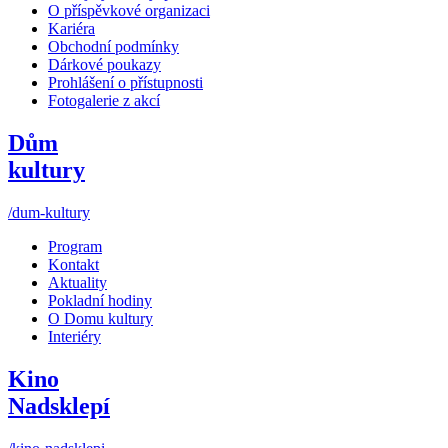
O příspěvkové organizaci
Kariéra
Obchodní podmínky
Dárkové poukazy
Prohlášení o přístupnosti
Fotogalerie z akcí
Dům
kultury
/dum-kultury
Program
Kontakt
Aktuality
Pokladní hodiny
O Domu kultury
Interiéry
Kino
Nadsklepí