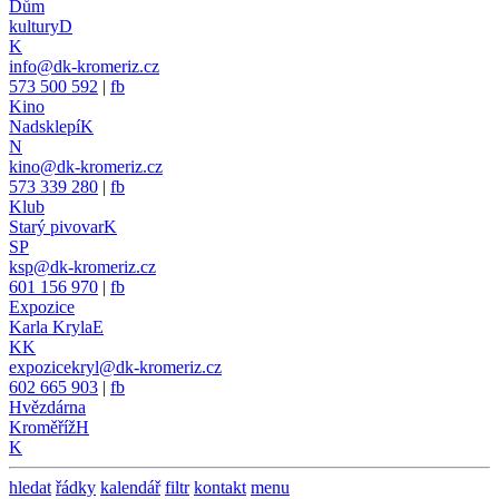
Dům
kultury
D
K
info@dk-kromeriz.cz
573 500 592
|
fb
Kino
Nadsklepí
K
N
kino@dk-kromeriz.cz
573 339 280
|
fb
Klub
Starý pivovar
K
SP
ksp@dk-kromeriz.cz
601 156 970
|
fb
Expozice
Karla Kryla
E
KK
expozicekryl@dk-kromeriz.cz
602 665 903
|
fb
Hvězdárna
Kroměříž
H
K
hledat
řádky
kalendář
filtr
kontakt
menu