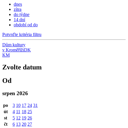
dnes
zítra
do týdne
14 dní
období od do
Potvrďte kritéria filtru
Dům kultury
v Kroměříži
DK
KM
Zvolte datum
Od
srpen 2026
po
3
10
17
24
31
út
4
11
18
25
st
5
12
19
26
čt
6
13
20
27