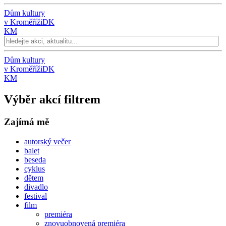
Dům kultury
v Kroměříži
DK
KM
Dům kultury
v Kroměříži
DK
KM
Výběr akcí filtrem
Zajímá mě
autorský večer
balet
beseda
cyklus
dětem
divadlo
festival
film
premiéra
znovuobnovená premiéra