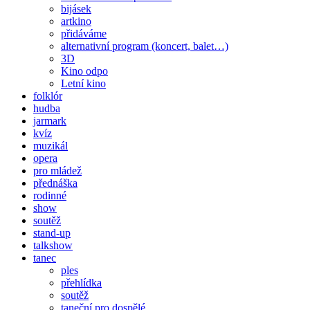
bijásek
artkino
přidáváme
alternativní program (koncert, balet…)
3D
Kino odpo
Letní kino
folklór
hudba
jarmark
kvíz
muzikál
opera
pro mládež
přednáška
rodinné
show
soutěž
stand-up
talkshow
tanec
ples
přehlídka
soutěž
taneční pro dospělé