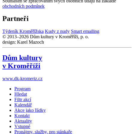
Souhlasím se zpracováním svých osobních údajů na základě
obchodních podmínek
Partneři
Týdeník Kroměřížska
Kudy z nudy
Smart emailing
© 2013–2026 Dům kultury v Kroměříži, p. o.
design: Karel Mazoch
Dům kultury
v Kroměříži
www.dk-kromeriz.cz
Program
Hledat
Filtr akcí
Kalendář
Akce jako řádky
Kontakt
Aktuality
Vstupné
Pronájmy, služby, pro stánkaře