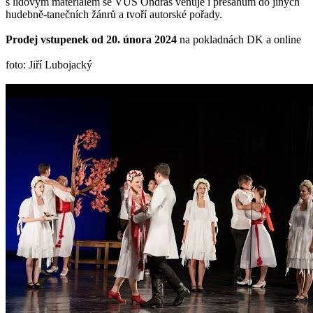
s lidovým materiálem se VUS Ondráš věnuje i přesahům do jiných
hudebně-tanečních žánrů a tvoří autorské pořady.
Prodej vstupenek od 20. února 2024
na pokladnách DK a online
foto: Jiří Lubojacký