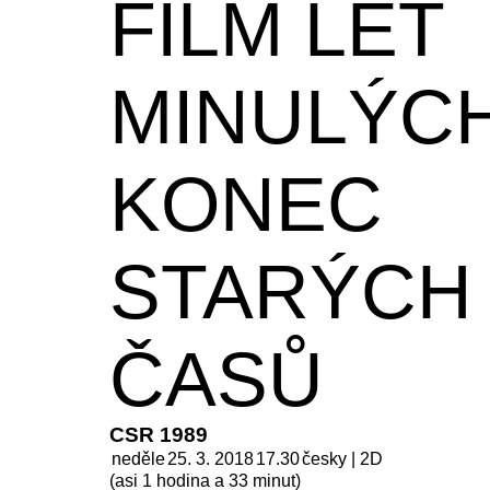
FILM LET
MINULÝC
KONEC
STARÝCH
ČASŮ
CSR 1989
neděle
25. 3. 2018
17.30
česky | 2D
(asi 1 hodina a 33 minut)