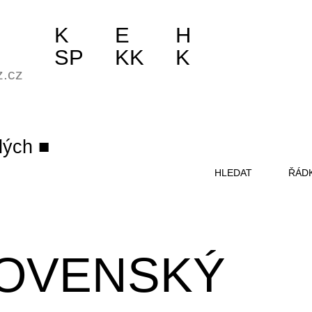
K
E
H
SP
KK
K
z.cz
lých
HLEDAT
ŘÁD
OVENSKÝ