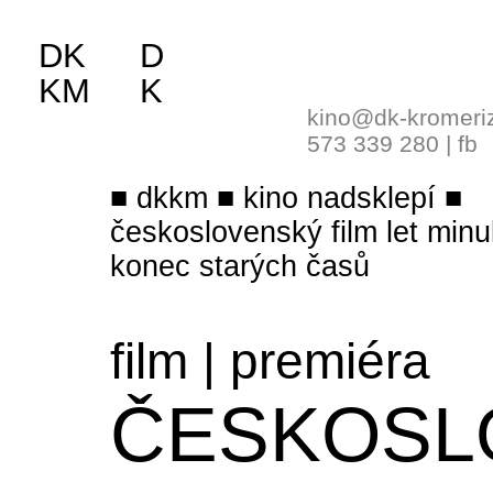
DK
D
KM
K
kino@dk-kromeri
573 339 280
|
fb
dkkm
kino nadsklepí
československý film let minu
konec starých časů
film
|
premiéra
ČESKOSL