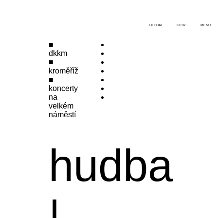
HLEDAT
FILTR
MENU
dkkm
kroměříž
koncerty
na
velkém
náměstí
hudba
|