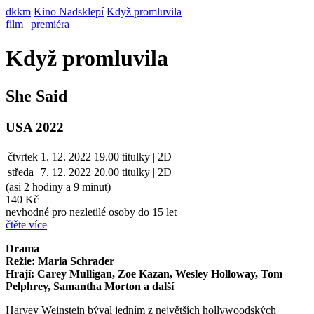
dkkm
Kino Nadsklepí
Když promluvila
film
|
premiéra
Když promluvila
She Said
USA 2022
čtvrtek
1. 12. 2022
19.00
titulky | 2D
středa
7. 12.
2022
20.00
titulky | 2D
(asi 2 hodiny a 9 minut)
140 Kč
nevhodné pro nezletilé osoby do 15 let
čtěte více
Drama
Režie: Maria Schrader
Hrají: Carey Mulligan, Zoe Kazan, Wesley Holloway, Tom
Pelphrey, Samantha Morton a další
Harvey Weinstein býval jedním z největších hollywoodských