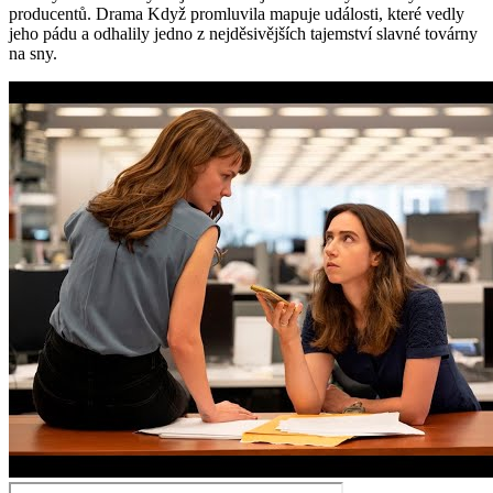
producentů. Drama Když promluvila mapuje události, které vedly
jeho pádu a odhalily jedno z nejděsivějších tajemství slavné továrny
na sny.