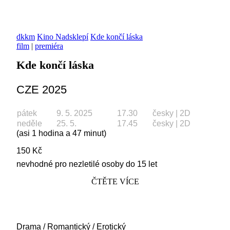
dkkm
Kino Nadsklepí
Kde končí láska
film
|
premiéra
Kde končí láska
CZE 2025
pátek
9. 5. 2025
17.30
česky | 2D
neděle
25. 5.
17.45
česky | 2D
(asi 1 hodina a 47 minut)
150 Kč
nevhodné pro nezletilé osoby do 15 let
ČTĚTE VÍCE
Drama / Romantický / Erotický