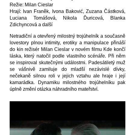
Režie: Milan Cieslar
Hrají: Ivan Franěk, Ivona Baković, Zuzana Částková,
Luciana Tomášová, Nikola Ďuricová, Blanka
Zdichyncová a další
Netradiční a otevřený milostný trojúhelník a současně
lovestory plnou intimity, erotiky a manipulace přináší
do kin režisér Milan Cieslar v novém filmu Kde končí
láska, který natočil podle vlastního scénáře. Při něm
se inspiroval skutečnými událostmi. Padesátiletý muž
se vášnivě zamiluje do mladší nezávislé dívky,
nečekaně silnou roli v jejich vztahu ale hraje i její
kamarádka. Dynamiku milostného trojúhelníku pak
úplně změní otázka náhradního mateřství.