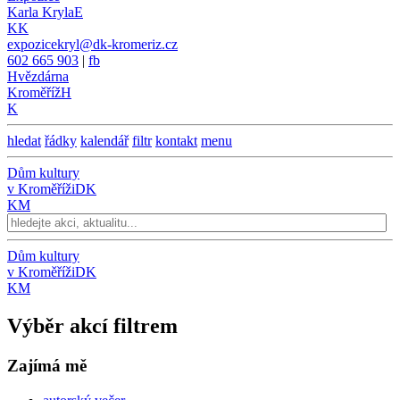
Karla Kryla
E
KK
expozicekryl@dk-kromeriz.cz
602 665 903
|
fb
Hvězdárna
Kroměříž
H
K
hledat
řádky
kalendář
filtr
kontakt
menu
Dům kultury
v Kroměříži
DK
KM
Dům kultury
v Kroměříži
DK
KM
Výběr akcí filtrem
Zajímá mě