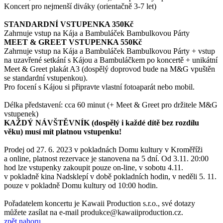
Koncert pro nejmenší diváky (orientačně 3-7 let)
STANDARDNÍ VSTUPENKA 350Kč
Zahrnuje vstup na Kája a Bambuláček Bambulkovou Párty
MEET & GREET VSTUPENKA 550Kč
Zahrnuje vstup na Kája a Bambuláček Bambulkovou Párty + vstup
na uzavřené setkání s Kájou a Bambuláčkem po koncertě + unikátní
Meet & Greet plakát A3 (dospělý doprovod bude na M&G vpuštěn
se standardní vstupenkou).
Pro focení s Kájou si připravte vlastní fotoaparát nebo mobil.
Délka představení: cca 60 minut (+ Meet & Greet pro držitele M&G
vstupenek)
KAŽDÝ NÁVŠTĚVNÍK (dospělý i každé dítě bez rozdílu
věku) musí mít platnou vstupenku!
Prodej od 27. 6. 2023 v pokladnách Domu kultury v Kroměříži
a online, platnost rezervace je stanovena na 5 dní. Od 3.11. 20:00
hod lze vstupenky zakoupit pouze on-line, v sobotu 4.11.
v pokladně kina Nadsklepí v době pokladních hodin, v neděli 5. 11.
pouze v pokladně Domu kultury od 10:00 hodin.
Pořadatelem koncertu je Kawaii Production s.r.o., své dotazy
můžete zasílat na e-mail produkce@kawaiiproduction.cz.
zpět nahoru