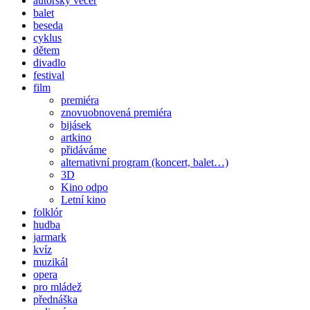
autorský večer
balet
beseda
cyklus
dětem
divadlo
festival
film
premiéra
znovuobnovená premiéra
bijásek
artkino
přidáváme
alternativní program (koncert, balet…)
3D
Kino odpo
Letní kino
folklór
hudba
jarmark
kvíz
muzikál
opera
pro mládež
přednáška