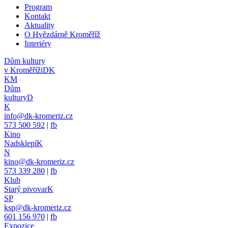
Program
Kontakt
Aktuality
O Hvězdárně Kroměříž
Interiéry
Dům kultury
v Kroměříži
DK
KM
Dům
kultury
D
K
info@dk-kromeriz.cz
573 500 592
|
fb
Kino
Nadsklepí
K
N
kino@dk-kromeriz.cz
573 339 280
|
fb
Klub
Starý pivovar
K
SP
ksp@dk-kromeriz.cz
601 156 970
|
fb
Expozice