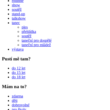
rodinné
show
soutěž
stand-up
talkshow
tanec
ples
přehlídka
soutěž
taneční pro dospělé
taneční pro mládež
výstava
Pustí mě tam?
do 12 let
do 15 let
do 18 let
Mám na to?
zdarma
děti
dobrovolné
pro školy