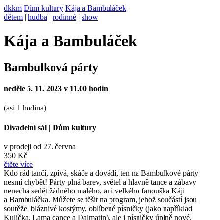
dkkm
Dům kultury
Kája a Bambuláček
dětem
|
hudba
|
rodinné
|
show
Kája a Bambuláček
Bambulková párty
neděle 5. 11. 2023 v 11.00 hodin
(asi 1 hodina)
Divadelní sál
|
Dům kultury
v prodeji od 27. června
350 Kč
čtěte více
Kdo rád tančí, zpívá, skáče a dovádí, ten na Bambulkové párty
nesmí chybět! Párty plná barev, světel a hlavně tance a zábavy
nenechá sedět žádného malého, ani velkého fanouška Káji
a Bambuláčka. Můžete se těšit na program, jehož součástí jsou
soutěže, bláznivé kostýmy, oblíbené písničky (jako například
Kulička, Lama dance a Dalmatin), ale i písničky úplně nové.