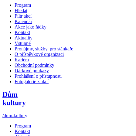
Program
Hledat
Filtr akcí
Kalendář
Akce jako řádky
Kontakt
Aktuality
Vstupné
Pronájmy, služby, pro stánkaře
O příspěvkové organizaci
Kariéra
Obchodní podmínky
Dárkové poukazy
Prohlášení o přístupnosti
Fotogalerie z akcí
Dům
kultury
/dum-kultury
Program
Kontakt