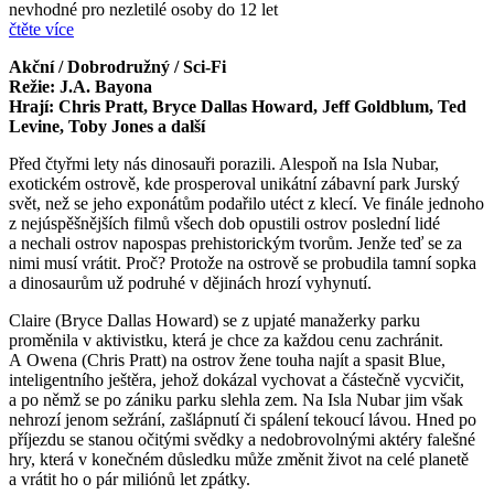
nevhodné pro nezletilé osoby do 12 let
čtěte více
Akční / Dobrodružný / Sci-Fi
Režie: J.A. Bayona
Hrají: Chris Pratt, Bryce Dallas Howard, Jeff Goldblum, Ted
Levine, Toby Jones a další
Před čtyřmi lety nás dinosauři porazili. Alespoň na Isla Nubar,
exotickém ostrově, kde prosperoval unikátní zábavní park Jurský
svět, než se jeho exponátům podařilo utéct z klecí. Ve finále jednoho
z nejúspěšnějších filmů všech dob opustili ostrov poslední lidé
a nechali ostrov napospas prehistorickým tvorům. Jenže teď se za
nimi musí vrátit. Proč? Protože na ostrově se probudila tamní sopka
a dinosaurům už podruhé v dějinách hrozí vyhynutí.
Claire (Bryce Dallas Howard) se z upjaté manažerky parku
proměnila v aktivistku, která je chce za každou cenu zachránit.
A Owena (Chris Pratt) na ostrov žene touha najít a spasit Blue,
inteligentního ještěra, jehož dokázal vychovat a částečně vycvičit,
a po němž se po zániku parku slehla zem. Na Isla Nubar jim však
nehrozí jenom sežrání, zašlápnutí či spálení tekoucí lávou. Hned po
příjezdu se stanou očitými svědky a nedobrovolnými aktéry falešné
hry, která v konečném důsledku může změnit život na celé planetě
a vrátit ho o pár miliónů let zpátky.