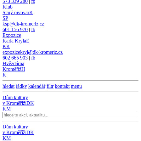
573 339 280
|
fb
Klub
Starý pivovar
K
SP
ksp@dk-kromeriz.cz
601 156 970
|
fb
Expozice
Karla Kryla
E
KK
expozicekryl@dk-kromeriz.cz
602 665 903
|
fb
Hvězdárna
Kroměříž
H
K
hledat
řádky
kalendář
filtr
kontakt
menu
Dům kultury
v Kroměříži
DK
KM
Dům kultury
v Kroměříži
DK
KM