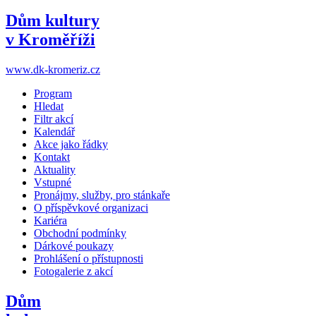
Dům kultury
v Kroměříži
www.dk-kromeriz.cz
Program
Hledat
Filtr akcí
Kalendář
Akce jako řádky
Kontakt
Aktuality
Vstupné
Pronájmy, služby, pro stánkaře
O příspěvkové organizaci
Kariéra
Obchodní podmínky
Dárkové poukazy
Prohlášení o přístupnosti
Fotogalerie z akcí
Dům