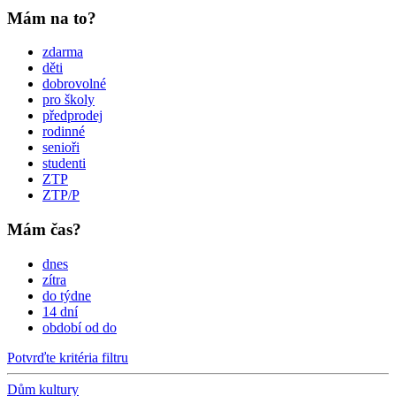
Mám na to?
zdarma
děti
dobrovolné
pro školy
předprodej
rodinné
senioři
studenti
ZTP
ZTP/P
Mám čas?
dnes
zítra
do týdne
14 dní
období od do
Potvrďte kritéria filtru
Dům kultury