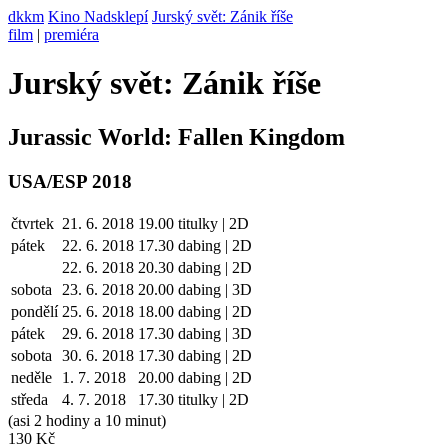
dkkm
Kino Nadsklepí
Jurský svět: Zánik říše
film
|
premiéra
Jurský svět: Zánik říše
Jurassic World: Fallen Kingdom
USA/ESP 2018
čtvrtek
21. 6. 2018
19.00
titulky | 2D
pátek
22. 6.
2018
17.30
dabing | 2D
22. 6.
2018
20.30
dabing | 2D
sobota
23. 6.
2018
20.00
dabing | 3D
pondělí
25. 6.
2018
18.00
dabing | 2D
pátek
29. 6.
2018
17.30
dabing | 3D
sobota
30. 6.
2018
17.30
dabing | 2D
neděle
1. 7.
2018
20.00
dabing | 2D
středa
4. 7.
2018
17.30
titulky | 2D
(asi 2 hodiny a 10 minut)
130 Kč