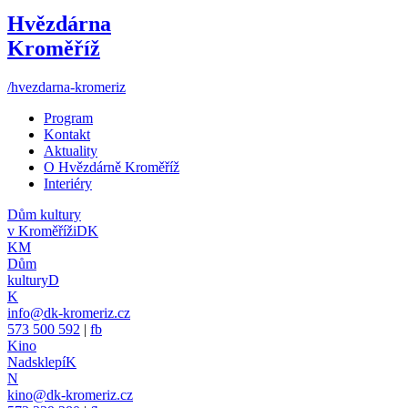
Hvězdárna
Kroměříž
/hvezdarna-kromeriz
Program
Kontakt
Aktuality
O Hvězdárně Kroměříž
Interiéry
Dům kultury
v Kroměříži
DK
KM
Dům
kultury
D
K
info@dk-kromeriz.cz
573 500 592
|
fb
Kino
Nadsklepí
K
N
kino@dk-kromeriz.cz