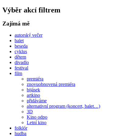
Výběr akcí filtrem
Zajímá mě
autorský večer
balet
beseda
cyklus
dětem
divadlo
festival
film
premiéra
znovuobnovená premiéra
bijásek
artkino
přidáváme
alternativní program (koncert, balet…)
3D
Kino odpo
Letní kino
folklór
hudba