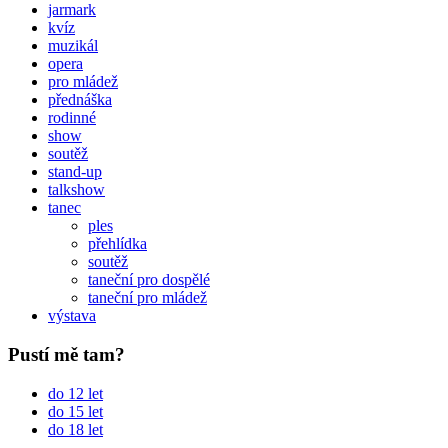
jarmark
kvíz
muzikál
opera
pro mládež
přednáška
rodinné
show
soutěž
stand-up
talkshow
tanec
ples
přehlídka
soutěž
taneční pro dospělé
taneční pro mládež
výstava
Pustí mě tam?
do 12 let
do 15 let
do 18 let