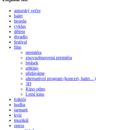
autorský večer
balet
beseda
cyklus
dětem
divadlo
festival
film
premiéra
znovuobnovená premiéra
bijásek
artkino
přidáváme
alternativní program (koncert, balet…)
3D
Kino odpo
Letní kino
folklór
hudba
jarmark
kvíz
muzikál
opera