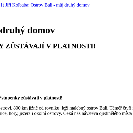
21)
Jiří Kolbaba: Ostrov Bali - můj druhý domov
j druhý domov
KY ZŮSTÁVAJÍ V PLATNOSTI!
stupenky zůstávají v platnosti!
roví, 800 km jižně od rovníku, leží malebný ostrov Bali. Téměř čtyři 
ce, hory, jezera i okolní ostrovy. Čeká nás návštěva ojedinělého místa