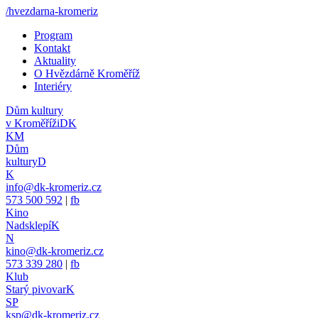
/hvezdarna-kromeriz
Program
Kontakt
Aktuality
O Hvězdárně Kroměříž
Interiéry
Dům kultury
v Kroměříži
DK
KM
Dům
kultury
D
K
info@dk-kromeriz.cz
573 500 592
|
fb
Kino
Nadsklepí
K
N
kino@dk-kromeriz.cz
573 339 280
|
fb
Klub
Starý pivovar
K
SP
ksp@dk-kromeriz.cz