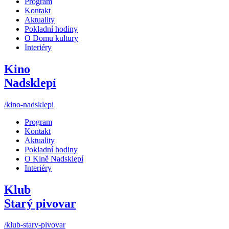
Program
Kontakt
Aktuality
Pokladní hodiny
O Domu kultury
Interiéry
Kino
Nadsklepí
/kino-nadsklepi
Program
Kontakt
Aktuality
Pokladní hodiny
O Kině Nadsklepí
Interiéry
Klub
Starý pivovar
/klub-stary-pivovar