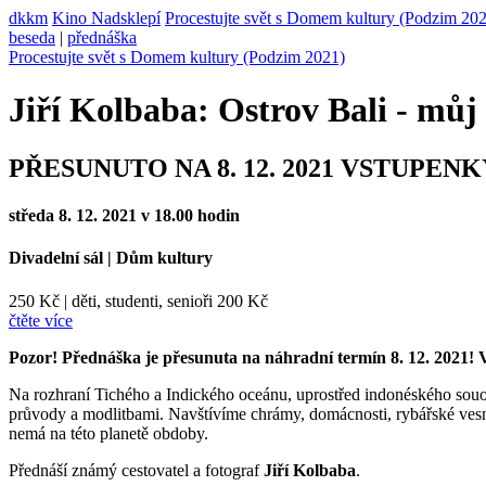
dkkm
Kino Nadsklepí
Procestujte svět s Domem kultury (Podzim 20
beseda
|
přednáška
Procestujte svět s Domem kultury (Podzim 2021)
Jiří Kolbaba: Ostrov Bali - mů
PŘESUNUTO NA 8. 12. 2021 VSTUPEN
středa 8. 12. 2021 v 18.00 hodin
Divadelní sál
|
Dům kultury
250 Kč
|
děti, studenti, senioři 200 Kč
čtěte více
Pozor! Přednáška je přesunuta na náhradní termín 8. 12. 2021! V
Na rozhraní Tichého a Indického oceánu, uprostřed indonéského souost
průvody a modlitbami. Navštívíme chrámy, domácnosti, rybářské vesni
nemá na této planetě obdoby.
Přednáší známý cestovatel a fotograf
Jiří Kolbaba
.