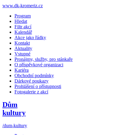
www.dk-kromeriz.cz
Program
Hledat
Filtr akcí
Kalendář
Akce jako řádky
Kontakt
Aktuality
Vstupné
Pronájmy, služby, pro stánkaře
O příspěvkové organizaci
Kariéra
Obchodní podmínky
Dárkové poukazy
Prohlášení o přístupnosti
Fotogalerie z akcí
Dům
kultury
/dum-kultury