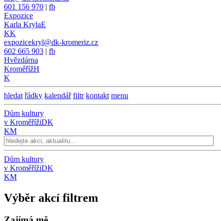
601 156 970
|
fb
Expozice
Karla Kryla
E
KK
expozicekryl@dk-kromeriz.cz
602 665 903
|
fb
Hvězdárna
Kroměříž
H
K
hledat
řádky
kalendář
filtr
kontakt
menu
Dům kultury
v Kroměříži
DK
KM
Dům kultury
v Kroměříži
DK
KM
Výběr akcí filtrem
Zajímá mě