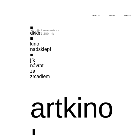
HLEDAT
FILTR
MENU
kino@dk-kromeriz.cz
dkkm
573 339 280
|
fb
kino
nadsklepí
jfk
návrat:
za
zrcadlem
artkino