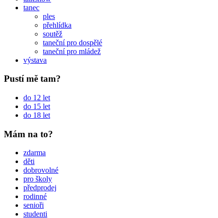
tanec
ples
přehlídka
soutěž
taneční pro dospělé
taneční pro mládež
výstava
Pustí mě tam?
do 12 let
do 15 let
do 18 let
Mám na to?
zdarma
děti
dobrovolné
pro školy
předprodej
rodinné
senioři
studenti