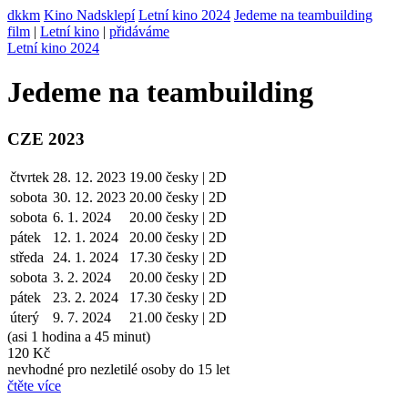
dkkm
Kino Nadsklepí
Letní kino 2024
Jedeme na teambuilding
film
|
Letní kino
|
přidáváme
Letní kino 2024
Jedeme na teambuilding
CZE 2023
čtvrtek
28. 12. 2023
19.00
česky | 2D
sobota
30. 12.
2023
20.00
česky | 2D
sobota
6. 1. 2024
20.00
česky | 2D
pátek
12. 1.
2024
20.00
česky | 2D
středa
24. 1.
2024
17.30
česky | 2D
sobota
3. 2.
2024
20.00
česky | 2D
pátek
23. 2.
2024
17.30
česky | 2D
úterý
9. 7.
2024
21.00
česky | 2D
(asi 1 hodina a 45 minut)
120 Kč
nevhodné pro nezletilé osoby do 15 let
čtěte více