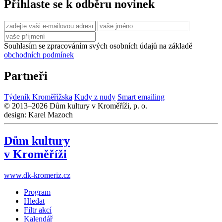
Přihlaste se k odběru novinek
Souhlasím se zpracováním svých osobních údajů na základě
obchodních podmínek
Partneři
Týdeník Kroměřížska
Kudy z nudy
Smart emailing
© 2013–2026 Dům kultury v Kroměříži, p. o.
design: Karel Mazoch
Dům kultury
v Kroměříži
www.dk-kromeriz.cz
Program
Hledat
Filtr akcí
Kalendář