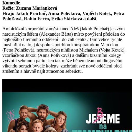
Komedie
Režie: Zuzana Marianková
Hrají: Jakub Prachař, Anna Polívková, Vojtěch Kotek, Petra
Polnišová, Robin Ferro, Erika Stárková a další
Ambiciózní korporátní zaměstnanec Aleš (Jakub Prachař) je svým
narcistickým šéfem (Alexander Bárta) místo povýšení přeložen do
nejhoršího firemního oddělení - do call centra. Tam velice rychle
musí přijít na to, jak spolu s potrhlou konspirátorkou Marcelou
(Petra Polnišová), neurotickým nihilistou Michalem (Vojta Kotek),
vzorňačkou Jitkou (Anna Polívková) a dalšími bizarními kolegy
vytvořit sehranou partu. Jen tak může během teambuildingového
víkendu porazit bývalé kolegy, zachránit své nové oddělení před
zrušením a hlavně najít ztracenou sebeúctu.