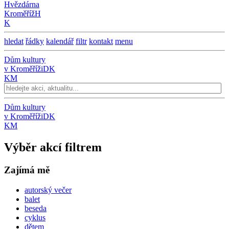
Hvězdárna
Kroměříž
H
K
hledat
řádky
kalendář
filtr
kontakt
menu
Dům kultury
v Kroměříži
DK
KM
Dům kultury
v Kroměříži
DK
KM
Výběr akcí filtrem
Zajímá mě
autorský večer
balet
beseda
cyklus
dětem