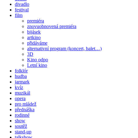
divadlo
festival
film
premiéra
znovuobnovená premiéra
bijásek
artkino
přidáváme
alternativní program (koncert, balet…)
3D
Kino odpo
Letní kino
folklór
hudba
jarmark
kvíz
muzikál
opera
pro mládež
přednáška
rodinné
show
soutěž
stand-up
talkshow