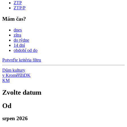
ZTP
ZTP/P
Mám čas?
dnes
zítra
do týdne
14 dní
období od do
Potvrďte kritéria filtru
Dům kultury
v Kroměříži
DK
KM
Zvolte datum
Od
srpen 2026