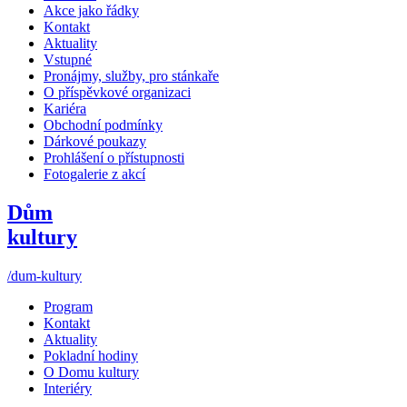
Akce jako řádky
Kontakt
Aktuality
Vstupné
Pronájmy, služby, pro stánkaře
O příspěvkové organizaci
Kariéra
Obchodní podmínky
Dárkové poukazy
Prohlášení o přístupnosti
Fotogalerie z akcí
Dům
kultury
/dum-kultury
Program
Kontakt
Aktuality
Pokladní hodiny
O Domu kultury
Interiéry