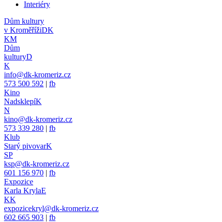
Interiéry
Dům kultury
v Kroměříži
DK
KM
Dům
kultury
D
K
info@dk-kromeriz.cz
573 500 592
|
fb
Kino
Nadsklepí
K
N
kino@dk-kromeriz.cz
573 339 280
|
fb
Klub
Starý pivovar
K
SP
ksp@dk-kromeriz.cz
601 156 970
|
fb
Expozice
Karla Kryla
E
KK
expozicekryl@dk-kromeriz.cz
602 665 903
|
fb