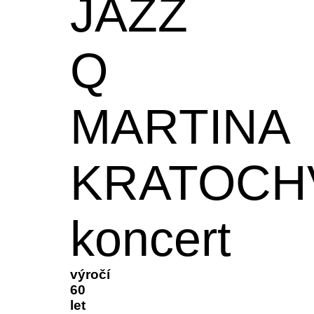
JAZZ
Q
MARTINA
KRATOCH
koncert
výročí
60
let