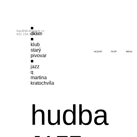
ksp@dk-kromeriz.cz
dkkm
601 156 970
|
fb
klub
starý
HLEDAT
FILTR
MENU
pivovar
jazz
q
martina
kratochvíla
hudba