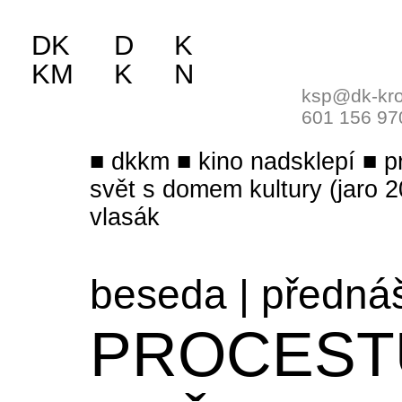
DK
D
K
KM
K
N
ksp@dk-kro
601 156 97
dkkm
kino nadsklepí
p
svět s domem kultury (jaro 
vlasák
beseda
|
předná
PROCEST