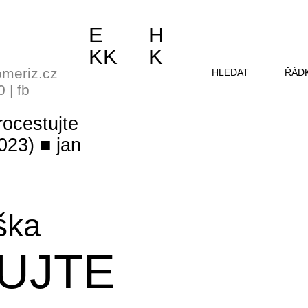
E
H
KK
K
meriz.cz
HLEDAT
ŘÁD
0
|
fb
rocestujte
2023)
jan
ška
UJTE