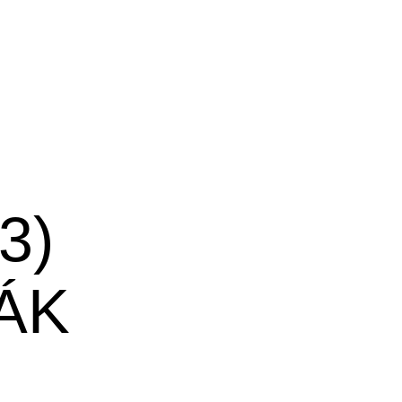
3)
ÁK