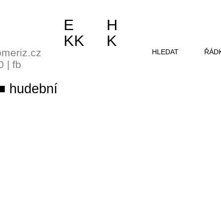
E
H
KK
K
meriz.cz
HLEDAT
ŘÁD
0
|
fb
hudební