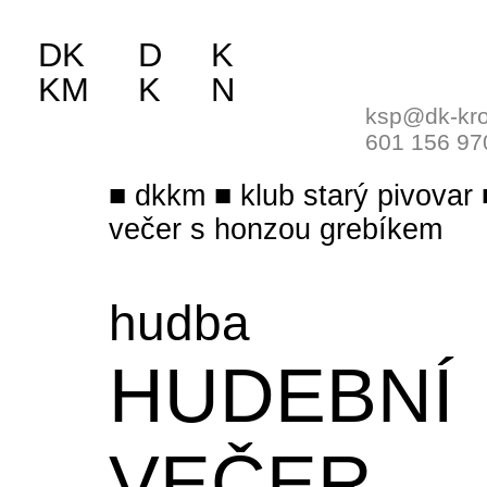
DK
D
K
KM
K
N
ksp@dk-kro
601 156 97
dkkm
klub starý pivovar
večer s honzou grebíkem
hudba
HUDEBNÍ
VEČER