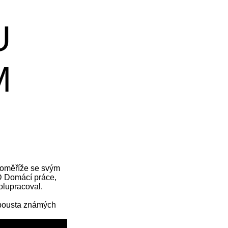
U
M
roměříže se svým
D Domácí práce,
olupracoval.
spousta známých