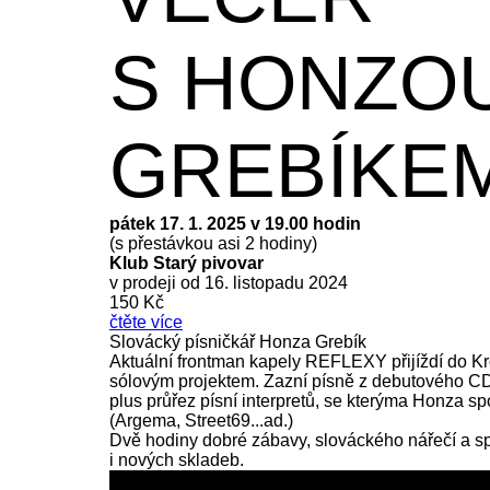
S HONZO
GREBÍKE
pátek 17. 1. 2025 v 19.00 hodin
(s přestávkou asi 2 hodiny)
Klub Starý pivovar
v prodeji od 16. listopadu 2024
150 Kč
čtěte více
Slovácký písničkář Honza Grebík
Aktuální frontman kapely REFLEXY přijíždí do K
sólovým projektem. Zazní písně z debutového C
plus průřez písní interpretů, se kterýma Honza sp
(Argema, Street69...ad.)
Dvě hodiny dobré zábavy, slováckého nářečí a 
i nových skladeb.