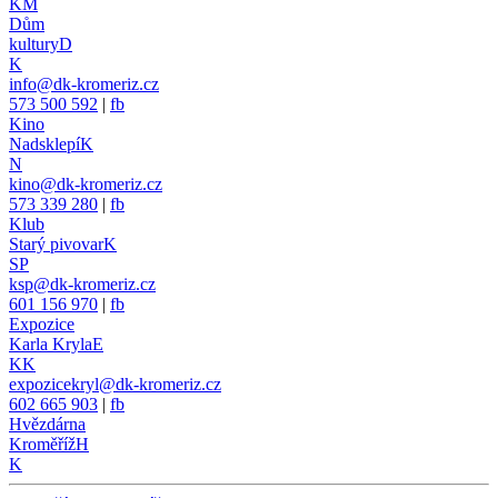
KM
Dům
kultury
D
K
info@dk-kromeriz.cz
573 500 592
|
fb
Kino
Nadsklepí
K
N
kino@dk-kromeriz.cz
573 339 280
|
fb
Klub
Starý pivovar
K
SP
ksp@dk-kromeriz.cz
601 156 970
|
fb
Expozice
Karla Kryla
E
KK
expozicekryl@dk-kromeriz.cz
602 665 903
|
fb
Hvězdárna
Kroměříž
H
K