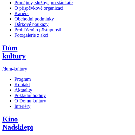
Pronájmy, služby, pro stánkaře
O příspěvkové organizaci
Kariéra
Obchodní podmínky
Dárkové poukazy
Prohlášení o přístupnosti
Fotogalerie z akcí
Dům
kultury
/dum-kultury
Program
Kontakt
Aktuality
Pokladní hodiny
O Domu kultury
Interiéry
Kino
Nadsklepí