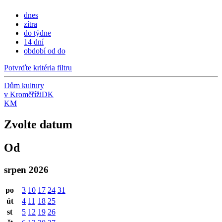
dnes
zítra
do týdne
14 dní
období od do
Potvrďte kritéria filtru
Dům kultury
v Kroměříži
DK
KM
Zvolte datum
Od
srpen 2026
po
3
10
17
24
31
út
4
11
18
25
st
5
12
19
26