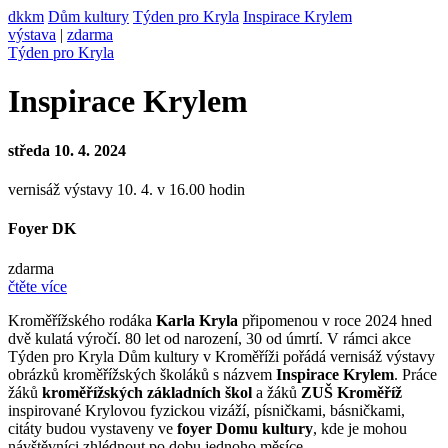
dkkm
Dům kultury
Týden pro Kryla
Inspirace Krylem
výstava
|
zdarma
Týden pro Kryla
Inspirace Krylem
středa 10. 4. 2024
vernisáž výstavy 10. 4. v 16.00 hodin
Foyer DK
zdarma
čtěte více
Kroměřížského rodáka
Karla Kryla
připomenou v roce 2024 hned
dvě kulatá výročí. 80 let od narození, 30 od úmrtí. V rámci akce
Týden pro Kryla Dům kultury v Kroměříži pořádá vernisáž výstavy
obrázků kroměřížských školáků s názvem
Inspirace Krylem
. Práce
žáků
kroměřížských základních škol
a žáků
ZUŠ Kroměříž
inspirované Krylovou fyzickou vizáží, písničkami, básničkami,
citáty budou vystaveny ve
foyer Domu kultury
, kde je mohou
návštěvníci zhlédnout po dobu jednoho měsíce.