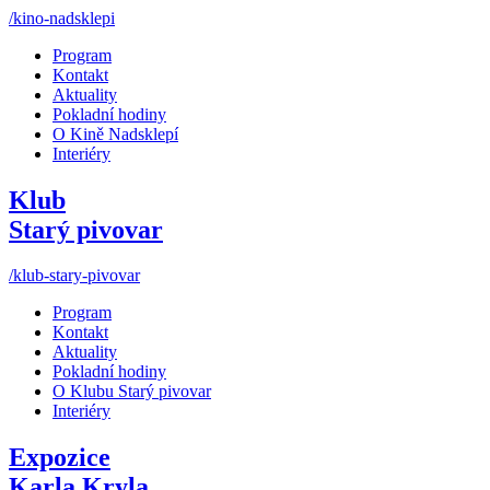
/kino-nadsklepi
Program
Kontakt
Aktuality
Pokladní hodiny
O Kině Nadsklepí
Interiéry
Klub
Starý pivovar
/klub-stary-pivovar
Program
Kontakt
Aktuality
Pokladní hodiny
O Klubu Starý pivovar
Interiéry
Expozice
Karla Kryla