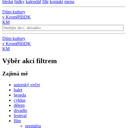
hledat
řádky
kalendář
filtr
kontakt
menu
Dům kultury
v Kroměříži
DK
KM
Dům kultury
v Kroměříži
DK
KM
Výběr akcí filtrem
Zajímá mě
autorský večer
balet
beseda
cyklus
dětem
divadlo
festival
film
premiéra