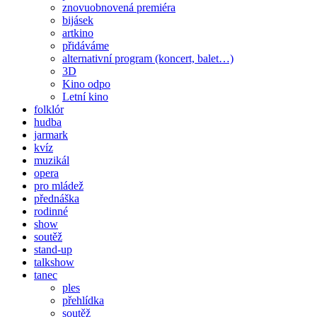
znovuobnovená premiéra
bijásek
artkino
přidáváme
alternativní program (koncert, balet…)
3D
Kino odpo
Letní kino
folklór
hudba
jarmark
kvíz
muzikál
opera
pro mládež
přednáška
rodinné
show
soutěž
stand-up
talkshow
tanec
ples
přehlídka
soutěž