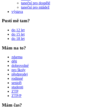
taneční pro dospělé
taneční pro mládež
výstava
Pustí mě tam?
do 12 let
do 15 let
do 18 let
Mám na to?
zdarma
děti
dobrovolné
pro školy
předprodej
rodinné
senioři
studenti
ZTP
ZTP/P
Mám čas?