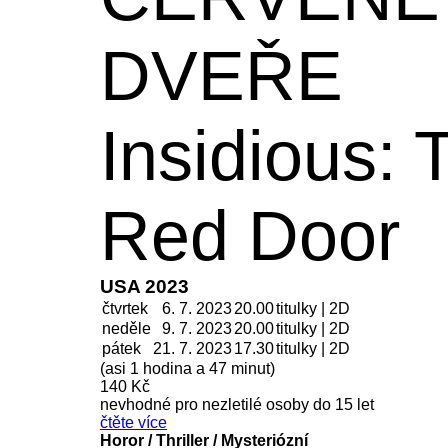
DVEŘE
Insidious: 
Red Door
USA 2023
čtvrtek
6. 7. 2023
20.00
titulky | 2D
neděle
9. 7.
2023
20.00
titulky | 2D
pátek
21. 7.
2023
17.30
titulky | 2D
(asi 1 hodina a 47 minut)
140 Kč
nevhodné pro nezletilé osoby do 15 let
čtěte více
Horor / Thriller / Mysteriózní