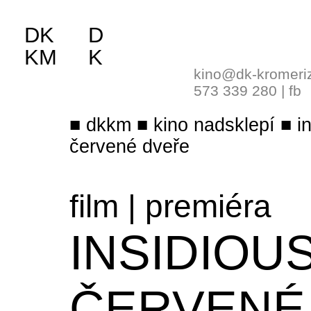
DK
D
KM
K
kino@dk-kromeri
573 339 280
|
fb
dkkm
kino nadsklepí
i
červené dveře
film
|
premiéra
INSIDIOUS
ČERVENÉ