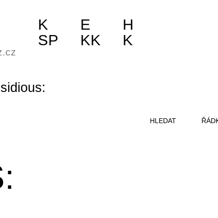
K
E
H
SP
KK
K
z.cz
nsidious:
HLEDAT
ŘÁD
: