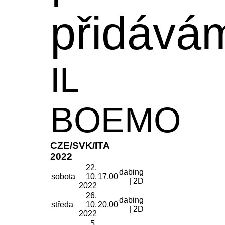
přidává
IL
BOEMO
CZE/SVK/ITA
2022
22.
dabing
sobota
10.
17.00
| 2D
2022
26.
dabing
středa
10.
20.00
| 2D
2022
5.