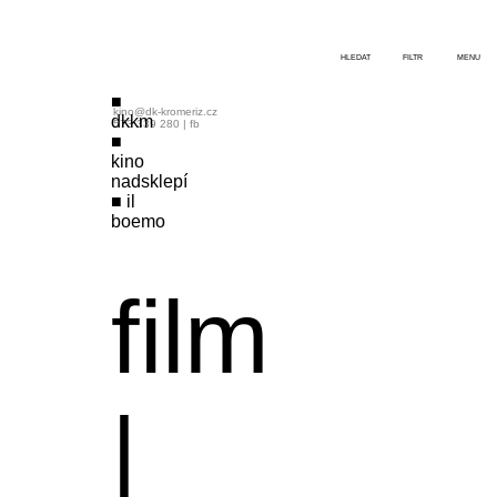
HLEDAT
FILTR
MENU
kino@dk-kromeriz.cz
dkkm
573 339 280
|
fb
kino
nadsklepí
il
boemo
film
|