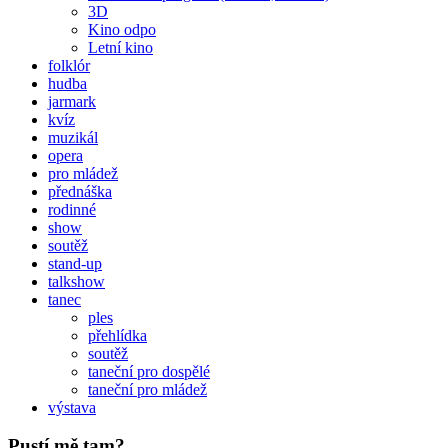
3D
Kino odpo
Letní kino
folklór
hudba
jarmark
kvíz
muzikál
opera
pro mládež
přednáška
rodinné
show
soutěž
stand-up
talkshow
tanec
ples
přehlídka
soutěž
taneční pro dospělé
taneční pro mládež
výstava
Pustí mě tam?