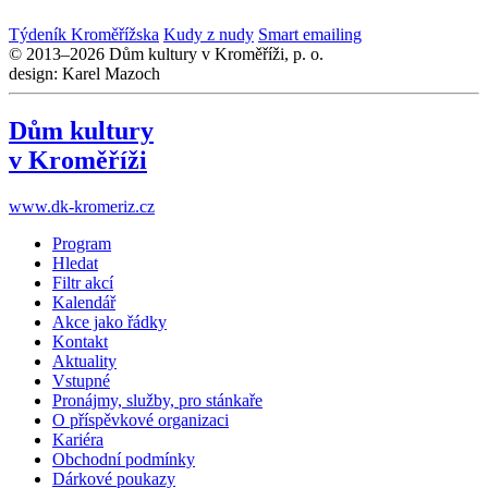
Týdeník Kroměřížska
Kudy z nudy
Smart emailing
© 2013–2026 Dům kultury v Kroměříži, p. o.
design: Karel Mazoch
Dům kultury
v Kroměříži
www.dk-kromeriz.cz
Program
Hledat
Filtr akcí
Kalendář
Akce jako řádky
Kontakt
Aktuality
Vstupné
Pronájmy, služby, pro stánkaře
O příspěvkové organizaci
Kariéra
Obchodní podmínky
Dárkové poukazy