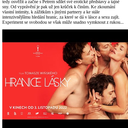
tedy osvěžit a začne s Petrem sdílet své erotické představy a tajné
sny. Od vyprávění je pak už jen krůček k činům. Ke zkoumání
vlastní intimity, k zážitkům s jinými partnery a ke stále
intenzivnějšímu hledání hranic, za které se dá v lásce a sexu zajít.
Experiment se svobodou se však může snadno vymknout z rukou...