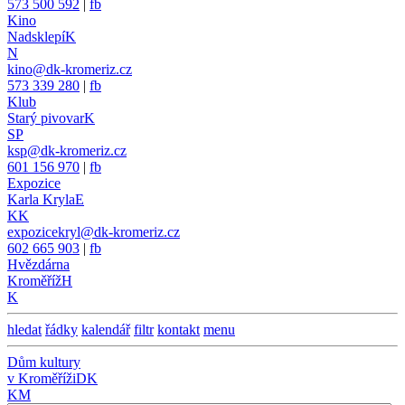
573 500 592
|
fb
Kino
Nadsklepí
K
N
kino@dk-kromeriz.cz
573 339 280
|
fb
Klub
Starý pivovar
K
SP
ksp@dk-kromeriz.cz
601 156 970
|
fb
Expozice
Karla Kryla
E
KK
expozicekryl@dk-kromeriz.cz
602 665 903
|
fb
Hvězdárna
Kroměříž
H
K
hledat
řádky
kalendář
filtr
kontakt
menu
Dům kultury
v Kroměříži
DK
KM