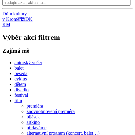
Dům kultury
v Kroměříži
DK
KM
Výběr akcí filtrem
Zajímá mě
autorský večer
balet
beseda
cyklus
dětem
divadlo
festival
film
premiéra
znovuobnovená premiéra
bijásek
artkino
přidáváme
alternativní program (koncert, balet…)