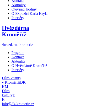
Kontakt
Aktuality
Otevírací hodiny
O Expozici Karla Kryla
Interiéry
Hvězdárna
Kroměříž
/hvezdarna-kromeriz
Program
Kontakt
Aktuality
O Hvězdárně Kroměříž
Interiéry
Dům kultury
v Kroměříži
DK
KM
Dům
kultury
D
K
info@dk-kromeriz.cz