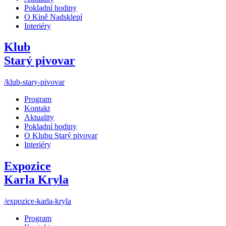
Pokladní hodiny
O Kině Nadsklepí
Interiéry
Klub
Starý pivovar
/klub-stary-pivovar
Program
Kontakt
Aktuality
Pokladní hodiny
O Klubu Starý pivovar
Interiéry
Expozice
Karla Kryla
/expozice-karla-kryla
Program