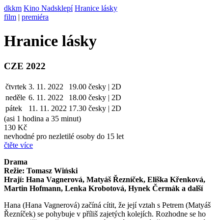
dkkm
Kino Nadsklepí
Hranice lásky
film
|
premiéra
Hranice lásky
CZE 2022
čtvrtek
3. 11. 2022
19.00
česky | 2D
neděle
6. 11.
2022
18.00
česky | 2D
pátek
11. 11.
2022
17.30
česky | 2D
(asi 1 hodina a 35 minut)
130 Kč
nevhodné pro nezletilé osoby do 15 let
čtěte více
Drama
Režie: Tomasz Wiński
Hrají: Hana Vagnerová, Matyáš Řezníček, Eliška Křenková,
Martin Hofmann, Lenka Krobotová, Hynek Čermák a další
Hana (Hana Vagnerová) začíná cítit, že její vztah s Petrem (Matyáš
Řezníček) se pohybuje v příliš zajetých kolejích. Rozhodne se ho