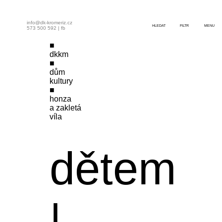
info@dk-kromeriz.cz
HLEDAT
FILTR
MENU
573 500 592
|
fb
dkkm
dům
kultury
honza
a zakletá
víla
dětem
|