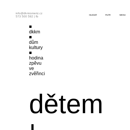
info@dk-kromeriz.cz
HLEDAT
FILTR
MENU
573 500 592
|
fb
dkkm
dům
kultury
hodina
zpěvu
ve
zvěřinci
dětem