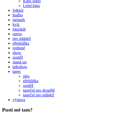
Kino odpo
Letní kino
folklór
hudba
jarmark
kvíz
muzikál
opera
pro mládež
přednáška
rodinné
show
soutěž
stand-up
talkshow
tanec
ples
přehlídka
soutěž
taneční pro dospělé
taneční pro mládež
výstava
Pustí mě tam?