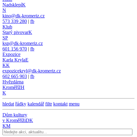
Nadsklepí
K
N
kino@dk-kromeriz.cz
573 339 280
|
fb
Klub
Starý pivovar
K
SP
ksp@dk-kromeriz.cz
601 156 970
|
fb
Expozice
Karla Kryla
E
KK
expozicekryl@dk-kromeriz.cz
602 665 903
|
fb
Hvězdárna
Kroměříž
H
K
hledat
řádky
kalendář
filtr
kontakt
menu
Dům kultury
v Kroměříži
DK
KM