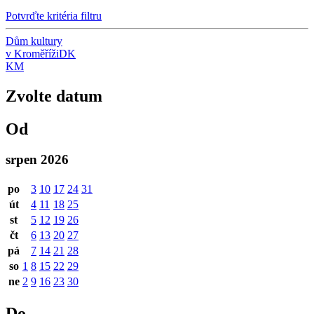
Potvrďte kritéria filtru
Dům kultury
v Kroměříži
DK
KM
Zvolte datum
Od
srpen 2026
po
3
10
17
24
31
út
4
11
18
25
st
5
12
19
26
čt
6
13
20
27
pá
7
14
21
28
so
1
8
15
22
29
ne
2
9
16
23
30
Do