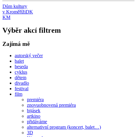
Dům kultury
v Kroměříži
DK
KM
Výběr akcí filtrem
Zajímá mě
autorský večer
balet
beseda
cyklus
dětem
divadlo
festival
film
premiéra
znovuobnovená premiéra
bijásek
artkino
přidáváme
alternativní program (koncert, balet…)
3D