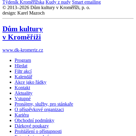
Týdeník Kroměřížska
Kudy z nudy
Smart emailing
© 2013–2026 Dům kultury v Kroměříži, p. o.
design: Karel Mazoch
Dům kultury
v Kroměříži
www.dk-kromeriz.cz
Program
Hledat
Filtr akcí
Kalendář
Akce jako řádky
Kontakt
Aktuality
Vstupné
Pronájmy, služby, pro stánkaře
O příspěvkové organizaci
Kariéra
Obchodní podmínky
Dárkové poukazy
Prohlášení o přístupnosti