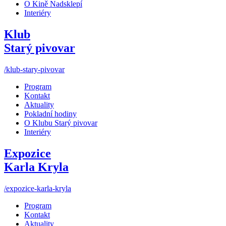
O Kině Nadsklepí
Interiéry
Klub
Starý pivovar
/klub-stary-pivovar
Program
Kontakt
Aktuality
Pokladní hodiny
O Klubu Starý pivovar
Interiéry
Expozice
Karla Kryla
/expozice-karla-kryla
Program
Kontakt
Aktuality