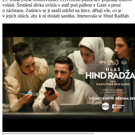
volání. Šestiletá dívka uvízla v autě pod palbou v Gaze a prosí
o záchranu. Zatímco se ji snaží udržet na lince, dělají vše, co je
v jejich silách, aby k ní dostali sanitku. Jmenovala se Hind Radžab.