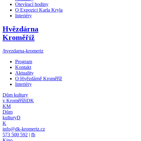
Otevírací hodiny
O Expozici Karla Kryla
Interiéry
Hvězdárna
Kroměříž
/hvezdarna-kromeriz
Program
Kontakt
Aktuality
O Hvězdárně Kroměříž
Interiéry
Dům kultury
v Kroměříži
DK
KM
Dům
kultury
D
K
info@dk-kromeriz.cz
573 500 592
|
fb
Kino