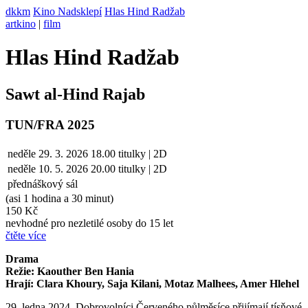
dkkm
Kino Nadsklepí
Hlas Hind Radžab
artkino
|
film
Hlas Hind Radžab
Sawt al-Hind Rajab
TUN/FRA 2025
neděle
29. 3. 2026
18.00
titulky | 2D
neděle
10. 5.
2026
20.00
titulky | 2D
přednáškový sál
(asi 1 hodina a 30 minut)
150 Kč
nevhodné pro nezletilé osoby do 15 let
čtěte více
Drama
Režie: Kaouther Ben Hania
Hrají: Clara Khoury, Saja Kilani, Motaz Malhees, Amer Hlehel
29. ledna 2024. Dobrovolníci Červeného půlměsíce přijímají tísňové