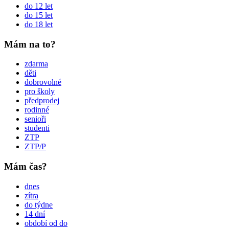
do 12 let
do 15 let
do 18 let
Mám na to?
zdarma
děti
dobrovolné
pro školy
předprodej
rodinné
senioři
studenti
ZTP
ZTP/P
Mám čas?
dnes
zítra
do týdne
14 dní
období od do