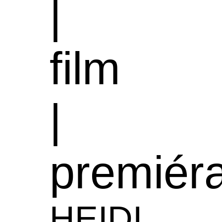
|
film
|
premiér
HEIDI,