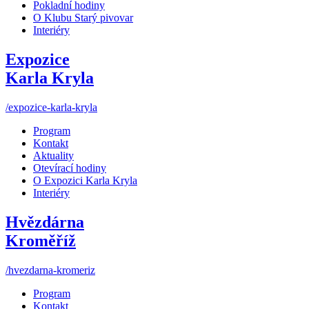
Pokladní hodiny
O Klubu Starý pivovar
Interiéry
Expozice
Karla Kryla
/expozice-karla-kryla
Program
Kontakt
Aktuality
Otevírací hodiny
O Expozici Karla Kryla
Interiéry
Hvězdárna
Kroměříž
/hvezdarna-kromeriz
Program
Kontakt