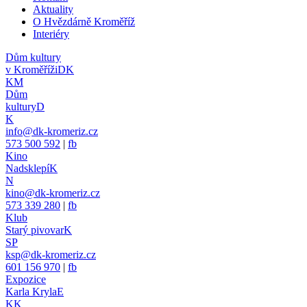
Aktuality
O Hvězdárně Kroměříž
Interiéry
Dům kultury
v Kroměříži
DK
KM
Dům
kultury
D
K
info@dk-kromeriz.cz
573 500 592
|
fb
Kino
Nadsklepí
K
N
kino@dk-kromeriz.cz
573 339 280
|
fb
Klub
Starý pivovar
K
SP
ksp@dk-kromeriz.cz
601 156 970
|
fb
Expozice
Karla Kryla
E
KK