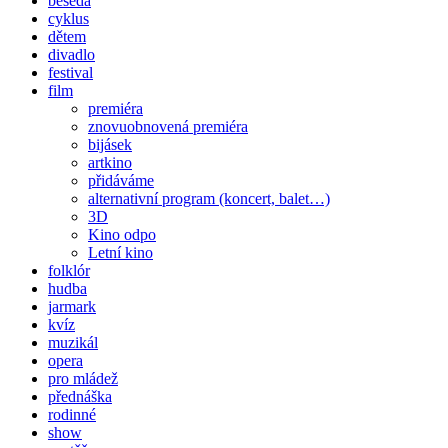
beseda
cyklus
dětem
divadlo
festival
film
premiéra
znovuobnovená premiéra
bijásek
artkino
přidáváme
alternativní program (koncert, balet…)
3D
Kino odpo
Letní kino
folklór
hudba
jarmark
kvíz
muzikál
opera
pro mládež
přednáška
rodinné
show