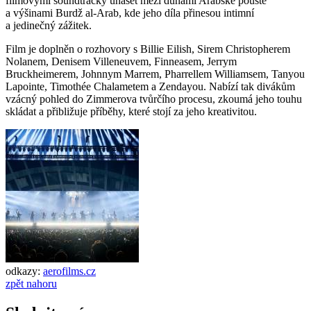
filmovými soundtracky unášet mezi dunami Arabské pouště
a výšinami Burdž al-Arab, kde jeho díla přinesou intimní
a jedinečný zážitek.
Film je doplněn o rozhovory s Billie Eilish, Sirem Christopherem
Nolanem, Denisem Villeneuvem, Finneasem, Jerrym
Bruckheimerem, Johnnym Marrem, Pharrellem Williamsem, Tanyou
Lapointe, Timothée Chalametem a Zendayou. Nabízí tak divákům
vzácný pohled do Zimmerova tvůrčího procesu, zkoumá jeho touhu
skládat a přibližuje příběhy, které stojí za jeho kreativitou.
odkazy:
aerofilms.cz
zpět nahoru