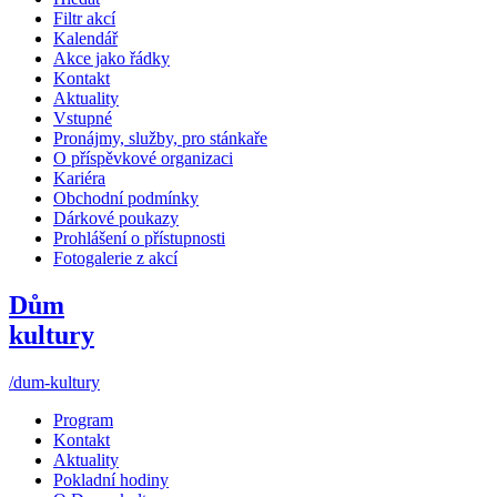
Filtr akcí
Kalendář
Akce jako řádky
Kontakt
Aktuality
Vstupné
Pronájmy, služby, pro stánkaře
O příspěvkové organizaci
Kariéra
Obchodní podmínky
Dárkové poukazy
Prohlášení o přístupnosti
Fotogalerie z akcí
Dům
kultury
/dum-kultury
Program
Kontakt
Aktuality
Pokladní hodiny