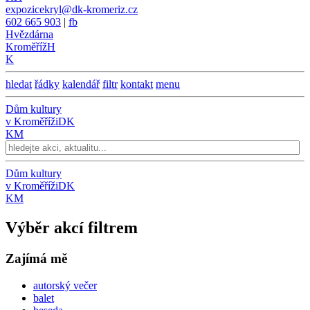
expozicekryl@dk-kromeriz.cz
602 665 903
|
fb
Hvězdárna
Kroměříž
H
K
hledat
řádky
kalendář
filtr
kontakt
menu
Dům kultury
v Kroměříži
DK
KM
Dům kultury
v Kroměříži
DK
KM
Výběr akcí filtrem
Zajímá mě
autorský večer
balet