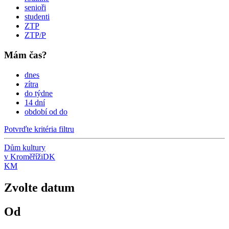
senioři
studenti
ZTP
ZTP/P
Mám čas?
dnes
zítra
do týdne
14 dní
období od do
Potvrďte kritéria filtru
Dům kultury
v Kroměříži
DK
KM
Zvolte datum
Od