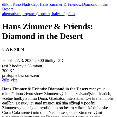
dkkm
Kino Nadsklepí
Hans Zimmer & Friends: Diamond in the
Desert
alternativní program (koncert, balet…)
|
film
Hans Zimmer & Friends:
Diamond in the Desert
UAE 2024
sobota
22. 3. 2025
20.00
titulky | 2D
(asi 2 hodiny a 38 minut)
300 Kč
přístupné bez omezení
čtěte více
Hans Zimmer & Friends: Diamond in the Desert
zachycuje
mimořádnou živou show Zimmerových nejuznávanějších skladeb,
včetně hudby z filmů Duna, Gladiátor, Interstellar, Lví král a mnoha
dalších. Desítky let stará mistrovská díla ožívají v podání
Zimmerovy kapely a prvotřídního orchestru v ikonické dubajské
Coca-Cola aréně i mimo ni. Nechte se spolu s Zimmerovými