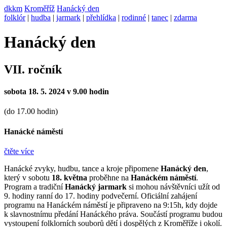
dkkm
Kroměříž
Hanácký den
folklór
|
hudba
|
jarmark
|
přehlídka
|
rodinné
|
tanec
|
zdarma
Hanácký den
VII. ročník
sobota 18. 5. 2024 v 9.00 hodin
(do 17.00 hodin)
Hanácké náměstí
čtěte více
Hanácké zvyky, hudbu, tance a kroje připomene
Hanácký den
,
který v sobotu
18. května
proběhne na
Hanáckém náměstí
.
Program a tradiční
Hanácký jarmark
si mohou návštěvníci užít od
9. hodiny ranní do 17. hodiny podvečerní. Oficiální zahájení
programu na Hanáckém náměstí je připraveno na 9:15h, kdy dojde
k slavnostnímu předání Hanáckého práva. Součástí programu budou
vystoupení folklorních souborů dětí i dospělých z Kroměříže i okolí.