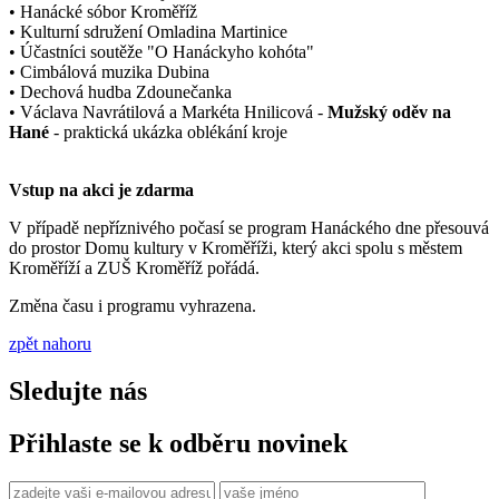
•
Hanácké sóbor Kroměříž
•
Kulturní sdružení Omladina Martinice
•
Účastníci soutěže "O Hanáckyho kohóta"
•
Cimbálová muzika Dubina
•
Dechová hudba Zdounečanka
•
Václava Navrátilová a Markéta Hnilicová -
Mužský oděv na
Hané
- praktická ukázka oblékání kroje
Vstup na akci je zdarma
V případě nepříznivého počasí se program Hanáckého dne přesouvá
do prostor Domu kultury v Kroměříži, který akci spolu s městem
Kroměříží a ZUŠ Kroměříž pořádá.
Změna času i programu vyhrazena.
zpět nahoru
Sledujte nás
Přihlaste se k odběru novinek