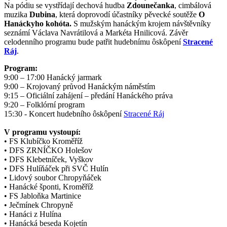
Na pódiu se vystřídají dechová hudba
Zdounečanka
, cimbálová
muzika
Dubina
, která doprovodí účastníky pěvecké soutěže
O
Hanáckyho kohóta.
S mužským hanáckým krojem návštěvníky
seznámí Václava Navrátilová a Markéta Hnilicová. Závěr
celodenního programu bude patřit hudebnímu ôskôpení
Stracené
Ráj
.
Program:
9:00 – 17:00 Hanácký jarmark
9:00 – Krojovaný průvod Hanáckým náměstím
9:15 – Oficiální zahájení – předání Hanáckého práva
9:20 – Folklórní program
15:30 - Koncert hudebního ôskôpení
Stracené Ráj
V programu vystoupí:
•
FS Klubíčko Kroměříž
•
DFS ZRNÍČKO Holešov
•
DFS Klebetníček, Vyškov
•
DFS Hulíňáček při SVČ Hulín
•
Lidový soubor Chropyňáček
•
Hanácké šponti, Kroměříž
•
FS Jabloňka Martinice
•
Ječmínek Chropyně
•
Hanáci z Hulína
•
Hanácká beseda Kojetín