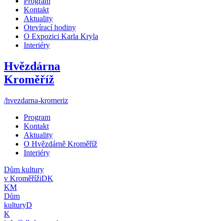
Program
Kontakt
Aktuality
Otevírací hodiny
O Expozici Karla Kryla
Interiéry
Hvězdárna
Kroměříž
/hvezdarna-kromeriz
Program
Kontakt
Aktuality
O Hvězdárně Kroměříž
Interiéry
Dům kultury
v Kroměříži
DK
KM
Dům
kultury
D
K