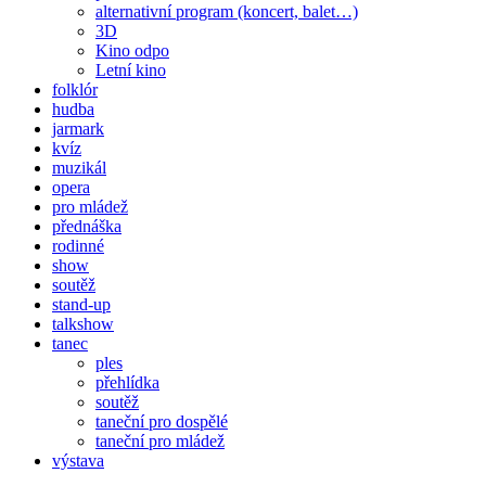
alternativní program (koncert, balet…)
3D
Kino odpo
Letní kino
folklór
hudba
jarmark
kvíz
muzikál
opera
pro mládež
přednáška
rodinné
show
soutěž
stand-up
talkshow
tanec
ples
přehlídka
soutěž
taneční pro dospělé
taneční pro mládež
výstava