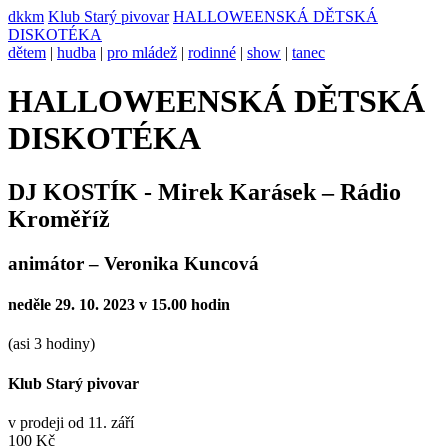
dkkm
Klub Starý pivovar
HALLOWEENSKÁ DĚTSKÁ
DISKOTÉKA
dětem
|
hudba
|
pro mládež
|
rodinné
|
show
|
tanec
HALLOWEENSKÁ DĚTSKÁ
DISKOTÉKA
DJ KOSTÍK - Mirek Karásek – Rádio
Kroměříž
animátor – Veronika Kuncová
neděle 29. 10. 2023 v 15.00 hodin
(asi 3 hodiny)
Klub Starý pivovar
v prodeji od 11. září
100 Kč