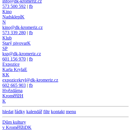
info@dk-kromeriz.cz
573 500 592
|
fb
Kino
Nadsklepí
K
N
kino@dk-kromeriz.cz
573 339 280
|
fb
Klub
Starý pivovar
K
SP
ksp@dk-kromeriz.cz
601 156 970
|
fb
Expozice
Karla Kryla
E
KK
expozicekryl@dk-kromeriz.cz
602 665 903
|
fb
Hvězdárna
Kroměříž
H
K
hledat
řádky
kalendář
filtr
kontakt
menu
Dům kultury
v Kroměříži
DK