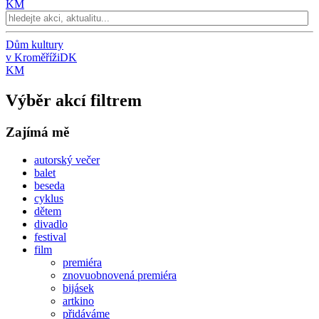
KM
Dům kultury
v Kroměříži
DK
KM
Výběr akcí filtrem
Zajímá mě
autorský večer
balet
beseda
cyklus
dětem
divadlo
festival
film
premiéra
znovuobnovená premiéra
bijásek
artkino
přidáváme