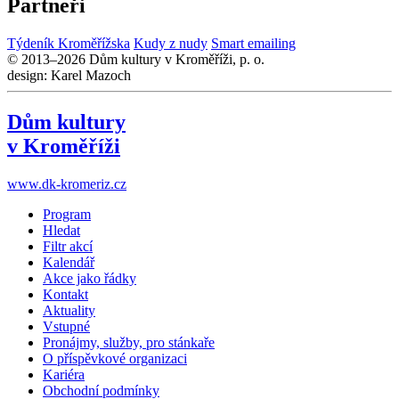
Partneři
Týdeník Kroměřížska
Kudy z nudy
Smart emailing
© 2013–2026 Dům kultury v Kroměříži, p. o.
design: Karel Mazoch
Dům kultury
v Kroměříži
www.dk-kromeriz.cz
Program
Hledat
Filtr akcí
Kalendář
Akce jako řádky
Kontakt
Aktuality
Vstupné
Pronájmy, služby, pro stánkaře
O příspěvkové organizaci
Kariéra
Obchodní podmínky