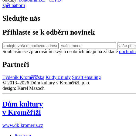
zpět nahoru
Sledujte nás
Přihlaste se k odběru novinek
Souhlasím se zpracováním svých osobních údajů na základě
obchodn
Partneři
Týdeník Kroměřížska
Kudy z nudy
Smart emailing
© 2013–2026 Dům kultury v Kroměříži, p. o.
design: Karel Mazoch
Dům kultury
v Kroměříži
www.dk-kromeriz.cz
Program