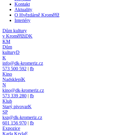
Kontakt
Aktuality
O Hvězdárně Kroměříž
Interiéry
Dům kultury
v Kroměříži
DK
KM
Dům
kultury
D
K
info@dk-kromeriz.cz
573 500 592
|
fb
Kino
Nadsklepí
K
N
kino@dk-kromeriz.cz
573 339 280
|
fb
Klub
Starý pivovar
K
SP
ksp@dk-kromeriz.cz
601 156 970
|
fb
Expozice
Karla Kryla
E