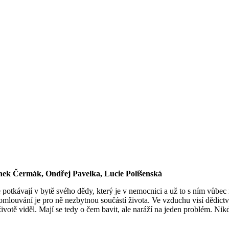
nek Čermák, Ondřej Pavelka, Lucie Polišenská
se potkávají v bytě svého dědy, který je v nemocnici a už to s ním vůbe
louvání je pro ně nezbytnou součástí života. Ve vzduchu visí dědictví 
ivotě viděl. Mají se tedy o čem bavit, ale naráží na jeden problém. Ni