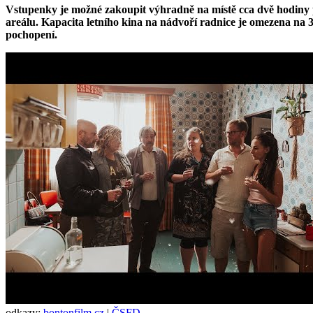
Vstupenky je možné zakoupit výhradně na místě cca dvě hodiny 
areálu. Kapacita letního kina na nádvoří radnice je omezena na
pochopení.
odkazy:
bontonfilm.cz
|
ČSFD