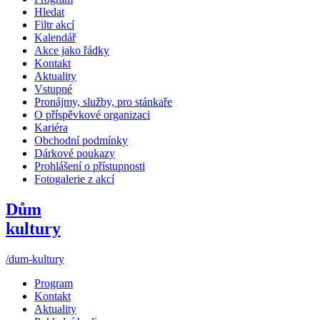
Hledat
Filtr akcí
Kalendář
Akce jako řádky
Kontakt
Aktuality
Vstupné
Pronájmy, služby, pro stánkaře
O příspěvkové organizaci
Kariéra
Obchodní podmínky
Dárkové poukazy
Prohlášení o přístupnosti
Fotogalerie z akcí
Dům
kultury
/dum-kultury
Program
Kontakt
Aktuality