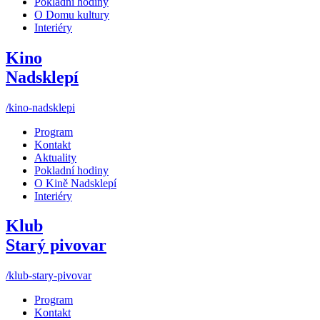
Pokladní hodiny
O Domu kultury
Interiéry
Kino
Nadsklepí
/kino-nadsklepi
Program
Kontakt
Aktuality
Pokladní hodiny
O Kině Nadsklepí
Interiéry
Klub
Starý pivovar
/klub-stary-pivovar
Program
Kontakt