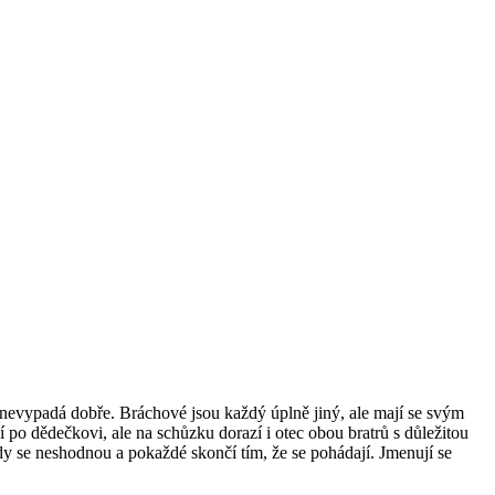
c nevypadá dobře. Bráchové jsou každý úplně jiný, ale mají se svým
po dědečkovi, ale na schůzku dorazí i otec obou bratrů s důležitou
kdy se neshodnou a pokaždé skončí tím, že se pohádají. Jmenují se