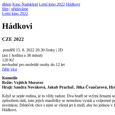
dkkm
Kino Nadsklepí
Letní kino 2022
Hádkovi
film
|
přidáváme
Letní kino 2022
Hádkovi
CZE 2022
pondělí
15. 8. 2022
20.30
česky | 2D
(asi 1 hodina a 38 minut)
120 Kč
nevhodné pro nezletilé osoby do 12 let
čtěte více
Komedie
Režie: Vojtěch Moravec
Hrají: Sandra Nováková, Jakub Prachař, Jitka Čvančarová, Hy
Když se sejde rodina, je to vždy radost. Dva bratři se svými ženami 
způsobem rádi, zato jejich manželky se nemohou vystát a vzájemné pom
novinkou. Dědeček chce s nimi se všemi jet k moři, aby ho jednou v ž
Hádkovi.