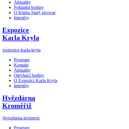
Aktuality
Pokladní hodiny
O Klubu Starý pivovar
Interiéry
Expozice
Karla Kryla
/expozice-karla-kryla
Program
Kontakt
Aktuality
Otevírací hodiny
O Expozici Karla Kryla
Interiéry
Hvězdárna
Kroměříž
/hvezdarna-kromeriz
Program