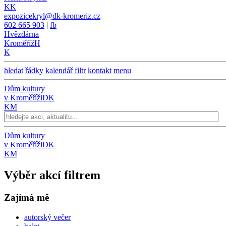
KK
expozicekryl@dk-kromeriz.cz
602 665 903
|
fb
Hvězdárna
Kroměříž
H
K
hledat
řádky
kalendář
filtr
kontakt
menu
Dům kultury
v Kroměříži
DK
KM
Dům kultury
v Kroměříži
DK
KM
Výběr akcí filtrem
Zajímá mě
autorský večer