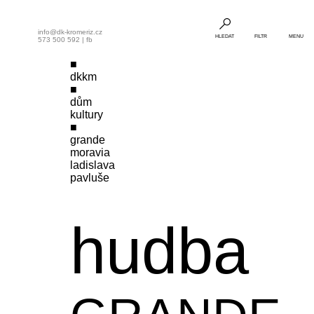
info@dk-kromeriz.cz
HLEDAT
FILTR
MENU
573 500 592
|
fb
dkkm
dům
kultury
grande
moravia
ladislava
pavluše
hudba