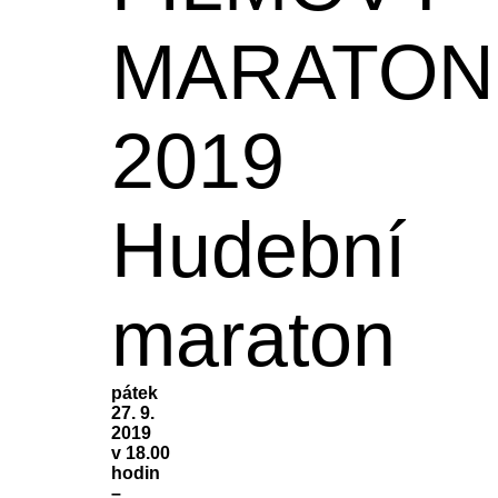
MARATON
2019
Hudební
maraton
pátek
27. 9.
2019
v 18.00
hodin
–