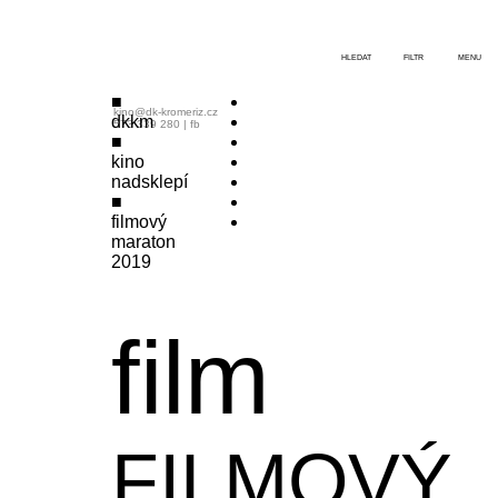
HLEDAT
FILTR
MENU
kino@dk-kromeriz.cz
dkkm
573 339 280
|
fb
kino
nadsklepí
filmový
maraton
2019
film
FILMOVÝ