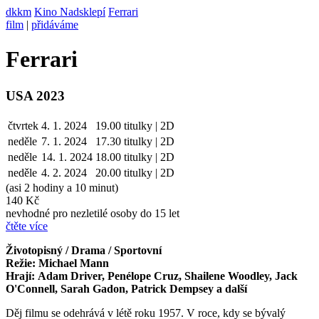
dkkm
Kino Nadsklepí
Ferrari
film
|
přidáváme
Ferrari
USA 2023
čtvrtek
4. 1. 2024
19.00
titulky | 2D
neděle
7. 1.
2024
17.30
titulky | 2D
neděle
14. 1.
2024
18.00
titulky | 2D
neděle
4. 2.
2024
20.00
titulky | 2D
(asi 2 hodiny a 10 minut)
140 Kč
nevhodné pro nezletilé osoby do 15 let
čtěte více
Životopisný / Drama / Sportovní
Režie: Michael Mann
Hrají: Adam Driver, Penélope Cruz, Shailene Woodley, Jack
O'Connell, Sarah Gadon, Patrick Dempsey a další
Děj filmu se odehrává v létě roku 1957. V roce, kdy se bývalý