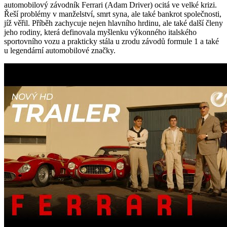
automobilový závodník Ferrari (Adam Driver) ocitá ve velké krizi.
Řeší problémy v manželství, smrt syna, ale také bankrot společnosti,
jíž věřil. Příběh zachycuje nejen hlavního hrdinu, ale také další členy
jeho rodiny, která definovala myšlenku výkonného italského
sportovního vozu a prakticky stála u zrodu závodů formule 1 a také
u legendární automobilové značky.