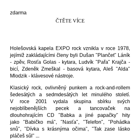
zdarma
ČTĚTE VÍCE
Holešovská kapela EXPO rock vznikla v roce 1978,
jejímiž zakládajícími členy byli Dušan "Plančet" Láník
- zpěv, Rosťa Golas - kytara, Ludvík "Pařa" Krajča -
bicí, Zdeněk Zmeškal - basová kytara, Aleš "Alda"
Mlodzik - klávesové nástroje.
Klasický rock, ovlivněný punkem a rock-and-rollem
šedesátých a sedmdesátých let minulého století.
V roce 2001 vydala skupina sbírku svých
nejoblíbenějších pecek a tancovaček na
dlouhohrajícím CD "Babka a jiné papačky" hity
jako "Babičko má", "Nasťa", "Telefon", "Pohádka
snů", "Dívka s krásnýma očima", "Tak zase lásko
pláčeš sůl" ...