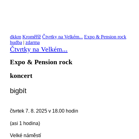
dkkm
Kroměříž
Čtvrtky na Velkém...
Expo & Pension rock
hudba
|
zdarma
Čtvrtky na Velkém...
Expo & Pension rock
koncert
bigbít
čtvrtek 7. 8. 2025 v 18.00 hodin
(asi 1 hodina)
Velké náměstí