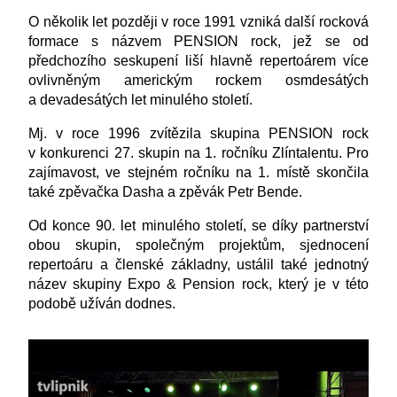
O několik let později v roce 1991 vzniká další rocková
formace s názvem PENSION rock, jež se od
předchozího seskupení liší hlavně repertoárem více
ovlivněným americkým rockem osmdesátých
a devadesátých let minulého století.
Mj. v roce 1996 zvítězila skupina PENSION rock
v konkurenci 27. skupin na 1. ročníku Zlíntalentu. Pro
zajímavost, ve stejném ročníku na 1. místě skončila
také zpěvačka Dasha a zpěvák Petr Bende.
Od konce 90. let minulého století, se díky partnerství
obou skupin, společným projektům, sjednocení
repertoáru a členské základny, ustálil také jednotný
název skupiny Expo & Pension rock, který je v této
podobě užíván dodnes.