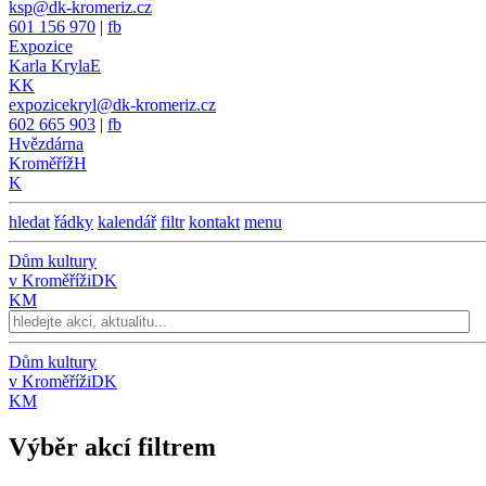
ksp@dk-kromeriz.cz
601 156 970
|
fb
Expozice
Karla Kryla
E
KK
expozicekryl@dk-kromeriz.cz
602 665 903
|
fb
Hvězdárna
Kroměříž
H
K
hledat
řádky
kalendář
filtr
kontakt
menu
Dům kultury
v Kroměříži
DK
KM
Dům kultury
v Kroměříži
DK
KM
Výběr akcí filtrem