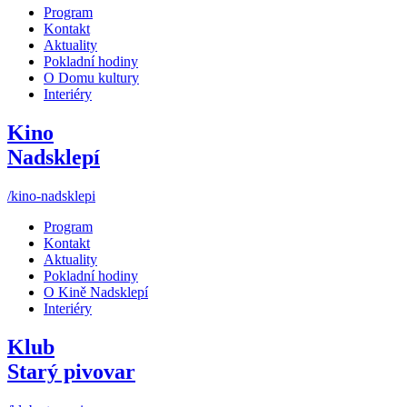
Program
Kontakt
Aktuality
Pokladní hodiny
O Domu kultury
Interiéry
Kino
Nadsklepí
/kino-nadsklepi
Program
Kontakt
Aktuality
Pokladní hodiny
O Kině Nadsklepí
Interiéry
Klub
Starý pivovar