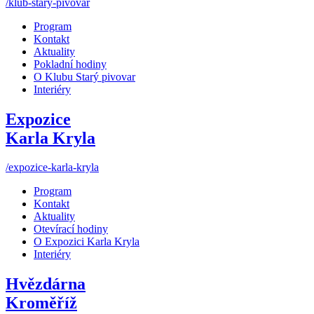
/klub-stary-pivovar
Program
Kontakt
Aktuality
Pokladní hodiny
O Klubu Starý pivovar
Interiéry
Expozice
Karla Kryla
/expozice-karla-kryla
Program
Kontakt
Aktuality
Otevírací hodiny
O Expozici Karla Kryla
Interiéry
Hvězdárna
Kroměříž