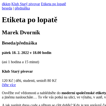
dkkm
Klub Starý pivovar
Etiketa po lopatě
beseda
|
přednáška
Etiketa po lopatě
Marek Dvorník
Beseda/přednáška
pátek 18. 2. 2022 v 18.00 hodin
(asi 1 hodina a 15 minut)
Klub Starý pivovar
120 Kč
|
děti, studenti, senioři 80 Kč
čtěte více
Osvěžte své vědomosti a nahlédněte do
moderní společenské etiket
a jinému nasloucháte… To vše vás potká na ulici, ve výtahu, v autě, v
A jak naplnit dress code a přitom se cítit dobře? Kdy je ten správný ča