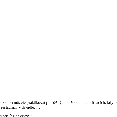
y
, kterou můžete praktikovat při běžných každodenních situacích, kdy 
 restauraci, v divadle, …
s odejít z návštěvy?