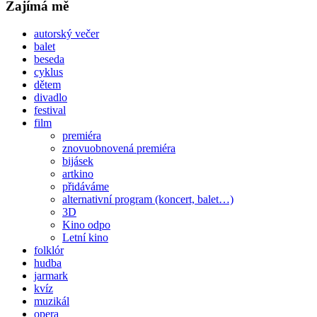
Zajímá mě
autorský večer
balet
beseda
cyklus
dětem
divadlo
festival
film
premiéra
znovuobnovená premiéra
bijásek
artkino
přidáváme
alternativní program (koncert, balet…)
3D
Kino odpo
Letní kino
folklór
hudba
jarmark
kvíz
muzikál
opera