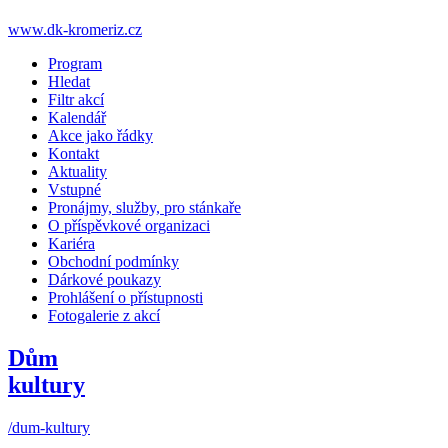
www.dk-kromeriz.cz
Program
Hledat
Filtr akcí
Kalendář
Akce jako řádky
Kontakt
Aktuality
Vstupné
Pronájmy, služby, pro stánkaře
O příspěvkové organizaci
Kariéra
Obchodní podmínky
Dárkové poukazy
Prohlášení o přístupnosti
Fotogalerie z akcí
Dům
kultury
/dum-kultury