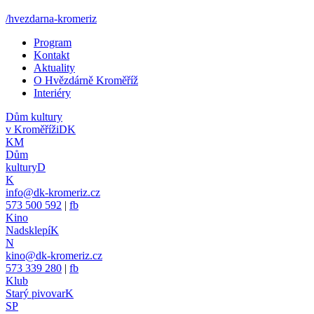
/hvezdarna-kromeriz
Program
Kontakt
Aktuality
O Hvězdárně Kroměříž
Interiéry
Dům kultury
v Kroměříži
DK
KM
Dům
kultury
D
K
info@dk-kromeriz.cz
573 500 592
|
fb
Kino
Nadsklepí
K
N
kino@dk-kromeriz.cz
573 339 280
|
fb
Klub
Starý pivovar
K
SP