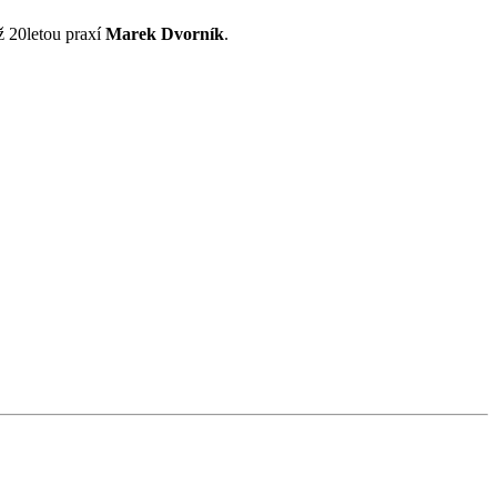
ž 20letou praxí
Marek Dvorník
.