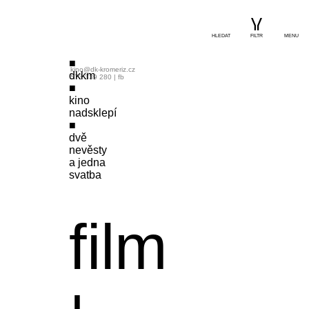
HLEDAT
FILTR
MENU
kino@dk-kromeriz.cz
dkkm
573 339 280
|
fb
kino
nadsklepí
dvě
nevěsty
a jedna
svatba
film