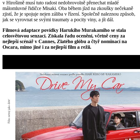
v Hirošimě musí tuto radost nedobrovolně přenechat mladé
málomluvné řidičce Misaki. Oba během jízd na zkoušky nečekaně
zjistí, že je spojuje nejen záliba v řízení. Společně naleznou způsob,
jak se vyrovnat se svými traumaty a pocity viny, a jít dál.
Filmová adaptace povídky Harukiho Murakamiho se stala
celosvětovou senzací. Získala řadu ocenění, včetně ceny za
nejlepší scénář v Cannes, Zlatého glóbu a čtyř nominací na
Oscara, mimo jiné i za nejlepší film a režii.