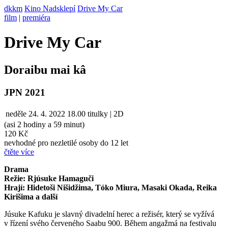
dkkm
Kino Nadsklepí
Drive My Car
film
|
premiéra
Drive My Car
Doraibu mai kâ
JPN 2021
neděle
24. 4. 2022
18.00
titulky | 2D
(asi 2 hodiny a 59 minut)
120 Kč
nevhodné pro nezletilé osoby do 12 let
čtěte více
Drama
Režie: Rjúsuke Hamaguči
Hrají: Hidetoši Nišidžima, Tóko Miura, Masaki Okada, Reika
Kirišima a další
Júsuke Kafuku je slavný divadelní herec a režisér, který se vyžívá
v řízení svého červeného Saabu 900. Během angažmá na festivalu