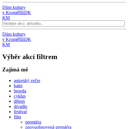
Dům kultury
v Kroměříži
DK
KM
Dům kultury
v Kroměříži
DK
KM
Výběr akcí filtrem
Zajímá mě
autorský večer
balet
beseda
cyklus
dětem
divadlo
festival
film
premiéra
znovuobnovená premiéra