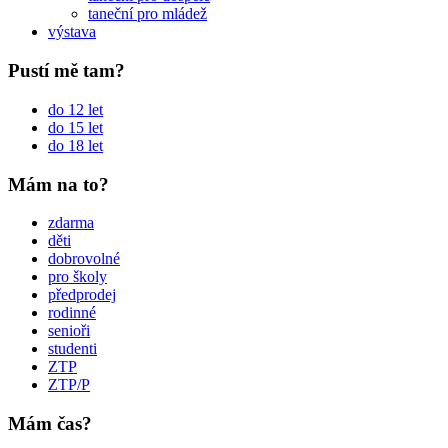
taneční pro mládež
výstava
Pustí mě tam?
do 12 let
do 15 let
do 18 let
Mám na to?
zdarma
děti
dobrovolné
pro školy
předprodej
rodinné
senioři
studenti
ZTP
ZTP/P
Mám čas?