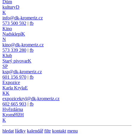
Dům
kultury
D
K
info@dk-kromeriz.cz
573 500 592
|
fb
Kino
Nadsklepí
K
N
kino@dk-kromeriz.cz
573 339 280
|
fb
Klub
Starý pivovar
K
SP
ksp@dk-kromeriz.cz
601 156 970
|
fb
Expozice
Karla Kryla
E
KK
expozicekryl@dk-kromeriz.cz
602 665 903
|
fb
Hvězdárna
Kroměříž
H
K
hledat
řádky
kalendář
filtr
kontakt
menu