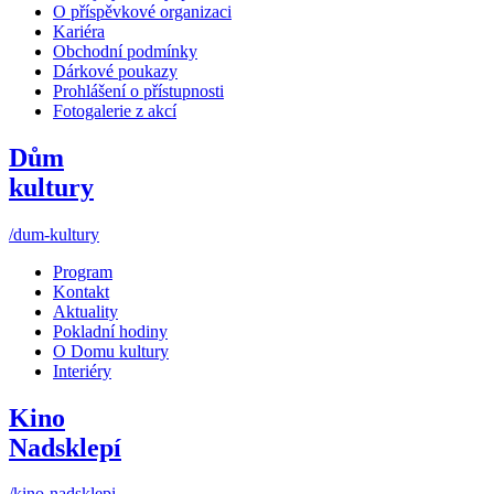
O příspěvkové organizaci
Kariéra
Obchodní podmínky
Dárkové poukazy
Prohlášení o přístupnosti
Fotogalerie z akcí
Dům
kultury
/dum-kultury
Program
Kontakt
Aktuality
Pokladní hodiny
O Domu kultury
Interiéry
Kino
Nadsklepí
/kino-nadsklepi