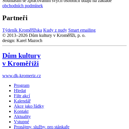
Souhlasím se zpracováním svých osobních údajů na základě
obchodních podmínek
Partneři
Týdeník Kroměřížska
Kudy z nudy
Smart emailing
© 2013–2026 Dům kultury v Kroměříži, p. o.
design: Karel Mazoch
Dům kultury
v Kroměříži
www.dk-kromeriz.cz
Program
Hledat
Filtr akcí
Kalendář
Akce jako řádky
Kontakt
Aktuality
Vstupné
Pronájmy, služby, pro stánkaře