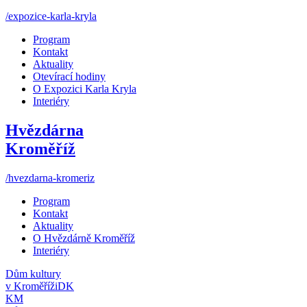
/expozice-karla-kryla
Program
Kontakt
Aktuality
Otevírací hodiny
O Expozici Karla Kryla
Interiéry
Hvězdárna
Kroměříž
/hvezdarna-kromeriz
Program
Kontakt
Aktuality
O Hvězdárně Kroměříž
Interiéry
Dům kultury
v Kroměříži
DK
KM