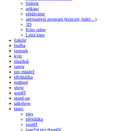
bijásek
artkino
přidáváme
alternativní program (koncert, balet…)
3D
Kino odpo
Letní kino
folklór
hudba
jarmark
kvíz
muzikál
opera
pro mládež
přednáška
rodinné
show
soutěž
stand-up
talkshow
tanec
ples
přehlídka
soutěž
taneční pro dospělé