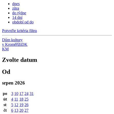
dnes
zítra
do týdne
14 dní
období od do
Potvrďte kritéria filtru
Dům kultury
v Kroměříži
DK
KM
Zvolte datum
Od
srpen 2026
po
3
10
17
24
31
út
4
11
18
25
st
5
12
19
26
čt
6
13
20
27