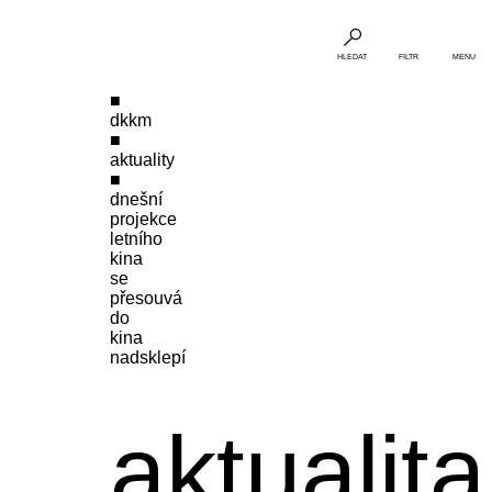
HLEDAT
FILTR
MENU
dkkm
aktuality
dnešní
projekce
letního
kina
se
přesouvá
do
kina
nadsklepí
aktualita