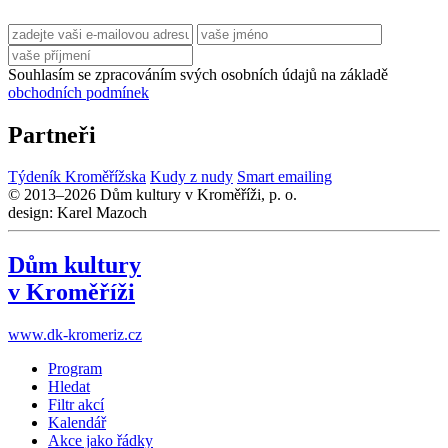
Souhlasím se zpracováním svých osobních údajů na základě
obchodních podmínek
Partneři
Týdeník Kroměřížska
Kudy z nudy
Smart emailing
© 2013–2026 Dům kultury v Kroměříži, p. o.
design: Karel Mazoch
Dům kultury
v Kroměříži
www.dk-kromeriz.cz
Program
Hledat
Filtr akcí
Kalendář
Akce jako řádky