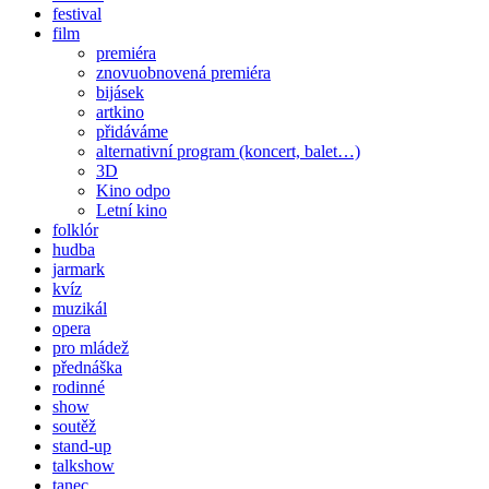
festival
film
premiéra
znovuobnovená premiéra
bijásek
artkino
přidáváme
alternativní program (koncert, balet…)
3D
Kino odpo
Letní kino
folklór
hudba
jarmark
kvíz
muzikál
opera
pro mládež
přednáška
rodinné
show
soutěž
stand-up
talkshow
tanec