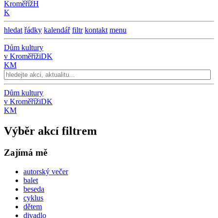
Kroměříž
H
K
hledat
řádky
kalendář
filtr
kontakt
menu
Dům kultury
v Kroměříži
DK
KM
Dům kultury
v Kroměříži
DK
KM
Výběr akcí filtrem
Zajímá mě
autorský večer
balet
beseda
cyklus
dětem
divadlo