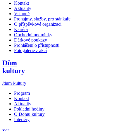
Kontakt
Aktuality
Vstupné
Pronájmy, služby, pro stánkaře
O příspěvkové organizaci
Kariéra
Obchodní podmínky
Dárkové poukazy
Prohlášení o přístupnosti
Fotogalerie z akcí
Dům
kultury
/dum-kultury
Program
Kontakt
Aktuality
Pokladní hodiny
O Domu kultury
Interiéry