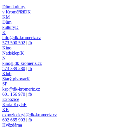
Dům kultury
v Kroměříži
DK
KM
Dům
kultury
D
K
info@dk-kromeriz.cz
573 500 592
|
fb
Kino
Nadsklepí
K
N
kino@dk-kromeriz.cz
573 339 280
|
fb
Klub
Starý pivovar
K
SP
ksp@dk-kromeriz.cz
601 156 970
|
fb
Expozice
Karla Kryla
E
KK
expozicekryl@dk-kromeriz.cz
602 665 903
|
fb
Hvězdárna