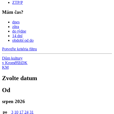
ZTP/P
Mám čas?
dnes
zítra
do týdne
14 dní
období od do
Potvrďte kritéria filtru
Dům kultury
v Kroměříži
DK
KM
Zvolte datum
Od
srpen 2026
po
3
10
17
24
31