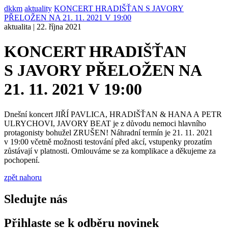
dkkm
aktuality
KONCERT HRADIŠŤAN S JAVORY
PŘELOŽEN NA 21. 11. 2021 V 19:00
aktualita | 22. října 2021
KONCERT HRADIŠŤAN
S JAVORY PŘELOŽEN NA
21. 11. 2021 V 19:00
Dnešní koncert JIŘÍ PAVLICA, HRADIŠŤAN & HANA A PETR
ULRYCHOVI, JAVORY BEAT je z důvodu nemoci hlavního
protagonisty bohužel ZRUŠEN! Náhradní termín je 21. 11. 2021
v 19:00 včetně možnosti testování před akcí, vstupenky prozatím
zůstávají v platnosti. Omlouváme se za komplikace a děkujeme za
pochopení.
zpět nahoru
Sledujte nás
Přihlaste se k odběru novinek