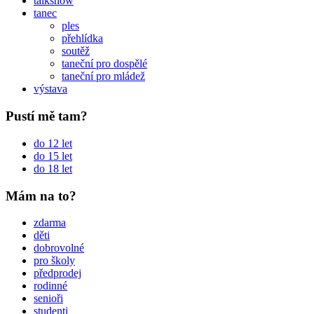
talkshow
tanec
ples
přehlídka
soutěž
taneční pro dospělé
taneční pro mládež
výstava
Pustí mě tam?
do 12 let
do 15 let
do 18 let
Mám na to?
zdarma
děti
dobrovolné
pro školy
předprodej
rodinné
senioři
studenti