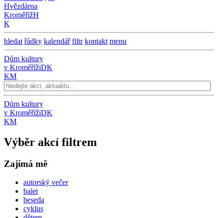
Hvězdárna
Kroměříž
H
K
hledat
řádky
kalendář
filtr
kontakt
menu
Dům kultury
v Kroměříži
DK
KM
Dům kultury
v Kroměříži
DK
KM
Výběr akcí filtrem
Zajímá mě
autorský večer
balet
beseda
cyklus
dětem