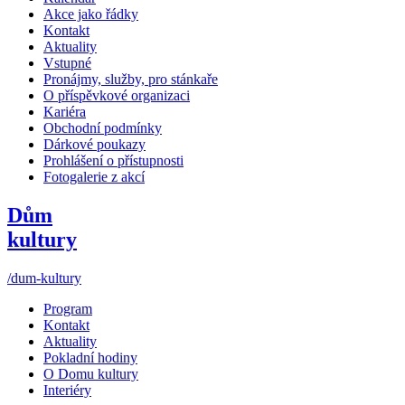
Akce jako řádky
Kontakt
Aktuality
Vstupné
Pronájmy, služby, pro stánkaře
O příspěvkové organizaci
Kariéra
Obchodní podmínky
Dárkové poukazy
Prohlášení o přístupnosti
Fotogalerie z akcí
Dům
kultury
/dum-kultury
Program
Kontakt
Aktuality
Pokladní hodiny
O Domu kultury
Interiéry