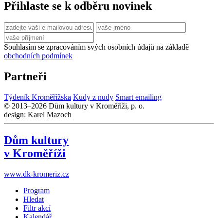
Přihlaste se k odběru novinek
Souhlasím se zpracováním svých osobních údajů na základě
obchodních podmínek
Partneři
Týdeník Kroměřížska
Kudy z nudy
Smart emailing
© 2013–2026 Dům kultury v Kroměříži, p. o.
design: Karel Mazoch
Dům kultury
v Kroměříži
www.dk-kromeriz.cz
Program
Hledat
Filtr akcí
Kalendář