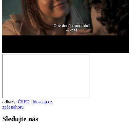
odkazy:
ČSFD
|
bioscop.cz
zpět nahoru
Sledujte nás