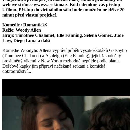
webové stránce www.vasekino.cz. Kód odemkne váš přístup
k filmu. Přístup do virtuálního sálu bude umožněn nejdříve 20
minut před vlastní projekcí.
Komedie / Romantický
Režie: Woody Allen
Hrají: Timothée Chalamet, Elle Fanning, Selena Gomez, Jude
Law, Diego Luna a další
Komedie Woodyho Allena vypráví příběh vysokoškoláků Gatsbyho
(Timothée Chalamet) a Ashleigh (Elle Fanning), jejichž společný
prosluněný víkend v New Yorku rozhodně nepůjde podle plánu.
Dešťové kapky jim připraví nečekaná setkání a komická
dobrodružství...