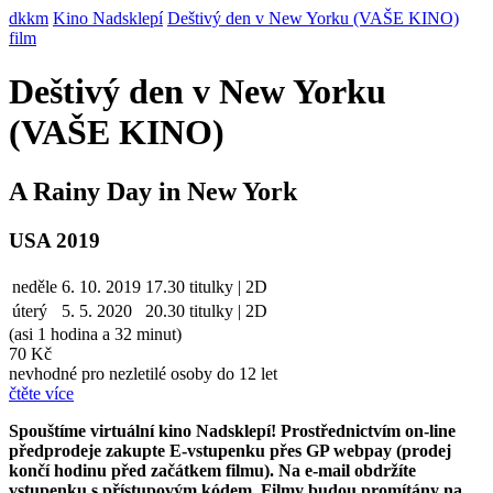
dkkm
Kino Nadsklepí
Deštivý den v New Yorku (VAŠE KINO)
film
Deštivý den v New Yorku
(VAŠE KINO)
A Rainy Day in New York
USA 2019
neděle
6. 10. 2019
17.30
titulky | 2D
úterý
5. 5. 2020
20.30
titulky | 2D
(asi 1 hodina a 32 minut)
70 Kč
nevhodné pro nezletilé osoby do 12 let
čtěte více
Spouštíme virtuální kino Nadsklepí! Prostřednictvím on-line
předprodeje zakupte E-vstupenku přes GP webpay (prodej
končí hodinu před začátkem filmu). Na e-mail obdržíte
vstupenku s přístupovým kódem. Filmy budou promítány na