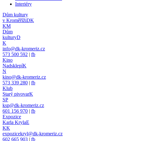
Interiéry
Dům kultury
v Kroměříži
DK
KM
Dům
kultury
D
K
info@dk-kromeriz.cz
573 500 592
|
fb
Kino
Nadsklepí
K
N
kino@dk-kromeriz.cz
573 339 280
|
fb
Klub
Starý pivovar
K
SP
ksp@dk-kromeriz.cz
601 156 970
|
fb
Expozice
Karla Kryla
E
KK
expozicekryl@dk-kromeriz.cz
602 665 903
|
fb