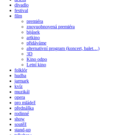
divadlo
festival
film
premiéra
znovuobnovená premiéra
bijásek
artkino
přidáváme
alternativní program (koncert, balet…)
3D
Kino odpo
Letní kino
folklór
hudba
jarmark
kvíz
muzikál
opera
pro mládež
přednáška
rodinné
show
soutěž
stand-up