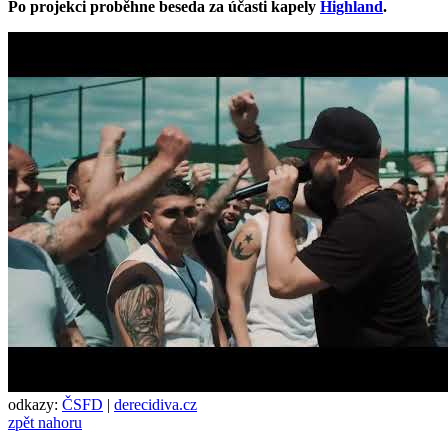
Po projekci proběhne beseda za účasti kapely
Highland
.
odkazy:
ČSFD
|
derecidiva.cz
zpět nahoru