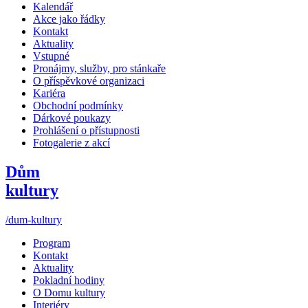
Kalendář
Akce jako řádky
Kontakt
Aktuality
Vstupné
Pronájmy, služby, pro stánkaře
O příspěvkové organizaci
Kariéra
Obchodní podmínky
Dárkové poukazy
Prohlášení o přístupnosti
Fotogalerie z akcí
Dům
kultury
/dum-kultury
Program
Kontakt
Aktuality
Pokladní hodiny
O Domu kultury
Interiéry