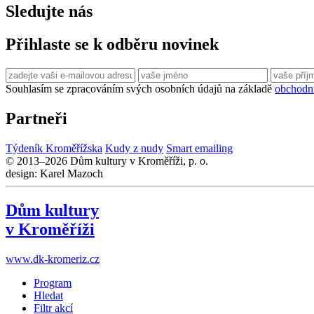
Sledujte nás
Přihlaste se k odběru novinek
Souhlasím se zpracováním svých osobních údajů na základě
obchodn
Partneři
Týdeník Kroměřížska
Kudy z nudy
Smart emailing
© 2013–2026 Dům kultury v Kroměříži, p. o.
design: Karel Mazoch
Dům kultury
v Kroměříži
www.dk-kromeriz.cz
Program
Hledat
Filtr akcí