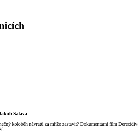
nicích
 Jakub Salava
onečný koloběh návratů za mříže zastavit? Dokumentární film Derecid
í.