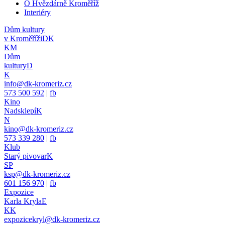
O Hvězdárně Kroměříž
Interiéry
Dům kultury
v Kroměříži
DK
KM
Dům
kultury
D
K
info@dk-kromeriz.cz
573 500 592
|
fb
Kino
Nadsklepí
K
N
kino@dk-kromeriz.cz
573 339 280
|
fb
Klub
Starý pivovar
K
SP
ksp@dk-kromeriz.cz
601 156 970
|
fb
Expozice
Karla Kryla
E
KK
expozicekryl@dk-kromeriz.cz