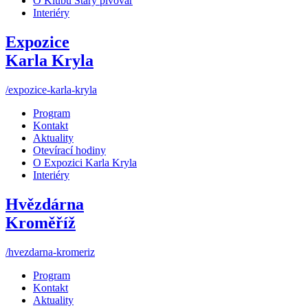
O Klubu Starý pivovar
Interiéry
Expozice
Karla Kryla
/expozice-karla-kryla
Program
Kontakt
Aktuality
Otevírací hodiny
O Expozici Karla Kryla
Interiéry
Hvězdárna
Kroměříž
/hvezdarna-kromeriz
Program
Kontakt
Aktuality