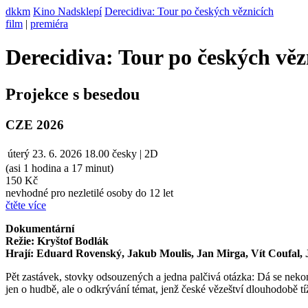
dkkm
Kino Nadsklepí
Derecidiva: Tour po českých věznicích
film
|
premiéra
Derecidiva: Tour po českých věz
Projekce s besedou
CZE 2026
úterý
23. 6. 2026
18.00
česky | 2D
(asi 1 hodina a 17 minut)
150 Kč
nevhodné pro nezletilé osoby do 12 let
čtěte více
Dokumentární
Režie: Kryštof Bodlák
Hrají: Eduard Rovenský, Jakub Moulis, Jan Mirga, Vít Coufal,
Pět zastávek, stovky odsouzených a jedna palčivá otázka: Dá se nek
jen o hudbě, ale o odkrývání témat, jenž české vězeštví dlouhodobě tíž