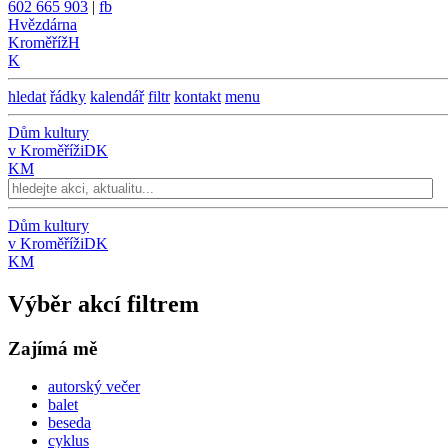
602 665 903
|
fb
Hvězdárna
Kroměříž
H
K
hledat
řádky
kalendář
filtr
kontakt
menu
Dům kultury
v Kroměříži
DK
KM
Dům kultury
v Kroměříži
DK
KM
Výběr akcí filtrem
Zajímá mě
autorský večer
balet
beseda
cyklus