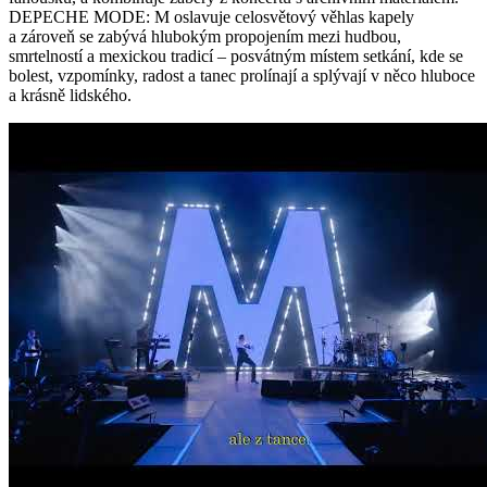
DEPECHE MODE: M oslavuje celosvětový věhlas kapely
a zároveň se zabývá hlubokým propojením mezi hudbou,
smrtelností a mexickou tradicí – posvátným místem setkání, kde se
bolest, vzpomínky, radost a tanec prolínají a splývají v něco hluboce
a krásně lidského.