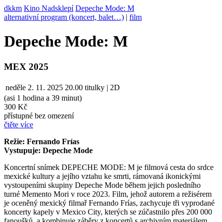
dkkm
Kino Nadsklepí
Depeche Mode: M
alternativní program (koncert, balet…)
|
film
Depeche Mode: M
MEX 2025
neděle
2. 11. 2025
20.00
titulky | 2D
(asi 1 hodina a 39 minut)
300 Kč
přístupné bez omezení
čtěte více
Režie: Fernando Frías
Vystupuje: Depeche Mode
Koncertní snímek DEPECHE MODE: M je filmová cesta do srdce
mexické kultury a jejího vztahu ke smrti, rámovaná ikonickými
vystoupeními skupiny Depeche Mode během jejich posledního
turné Memento Mori v roce 2023. Film, jehož autorem a režisérem
je oceněný mexický filmař Fernando Frías, zachycuje tři vyprodané
koncerty kapely v Mexico City, kterých se zúčastnilo přes 200 000
fanoušků, a kombinuje záběry z koncertů s archivním materiálem.