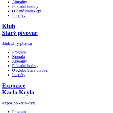
Aktuality
Pokladní hodiny
O Kině Nadsklepí
Interiéry
Klub
Starý pivovar
/klub-stary-pivovar
Program
Kontakt
Aktuality
Pokladní hodiny
O Klubu Starý pivovar
Interiéry
Expozice
Karla Kryla
/expozice-karla-kryla
Program