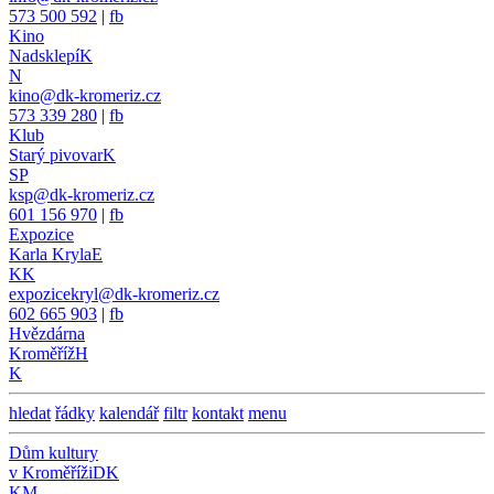
573 500 592
|
fb
Kino
Nadsklepí
K
N
kino@dk-kromeriz.cz
573 339 280
|
fb
Klub
Starý pivovar
K
SP
ksp@dk-kromeriz.cz
601 156 970
|
fb
Expozice
Karla Kryla
E
KK
expozicekryl@dk-kromeriz.cz
602 665 903
|
fb
Hvězdárna
Kroměříž
H
K
hledat
řádky
kalendář
filtr
kontakt
menu
Dům kultury
v Kroměříži
DK
KM