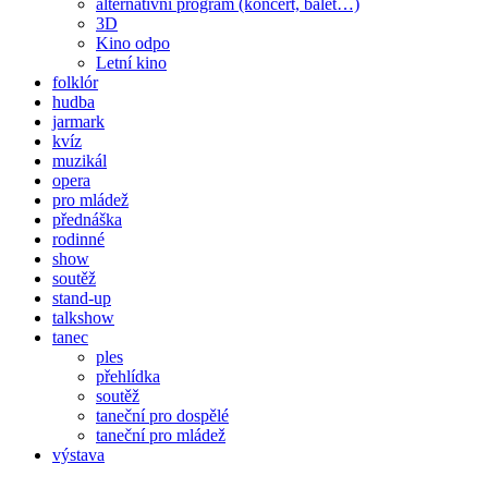
alternativní program (koncert, balet…)
3D
Kino odpo
Letní kino
folklór
hudba
jarmark
kvíz
muzikál
opera
pro mládež
přednáška
rodinné
show
soutěž
stand-up
talkshow
tanec
ples
přehlídka
soutěž
taneční pro dospělé
taneční pro mládež
výstava