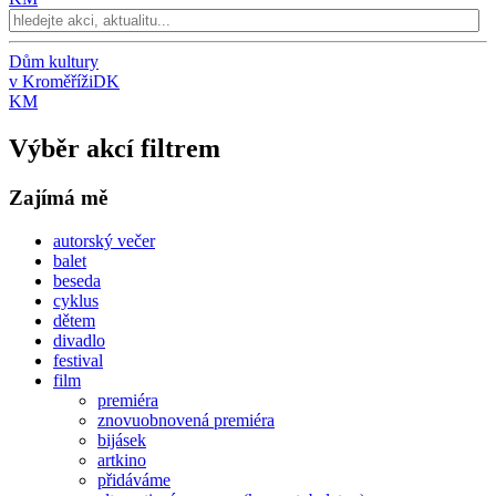
Dům kultury
v Kroměříži
DK
KM
Výběr akcí filtrem
Zajímá mě
autorský večer
balet
beseda
cyklus
dětem
divadlo
festival
film
premiéra
znovuobnovená premiéra
bijásek
artkino
přidáváme