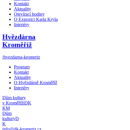
Kontakt
Aktuality
Otevírací hodiny
O Expozici Karla Kryla
Interiéry
Hvězdárna
Kroměříž
/hvezdarna-kromeriz
Program
Kontakt
Aktuality
O Hvězdárně Kroměříž
Interiéry
Dům kultury
v Kroměříži
DK
KM
Dům
kultury
D
K
info@dk-kromeriz.cz