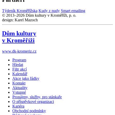
Týdeník Kroměřížska
Kudy z nudy
Smart emailing
© 2013–2026 Dům kultury v Kroměříži, p. o.
design: Karel Mazoch
Dům kultury
v Kroměříži
www.dk-kromeriz.cz
Program
Hledat
Filtr akcí
Kalendář
Akce jako řádky
Kontakt
Aktuality
Vstupné
Pronájmy, služby, pro stánkaře
O příspěvkové organizaci
Kariéra
Obchodní podmínky