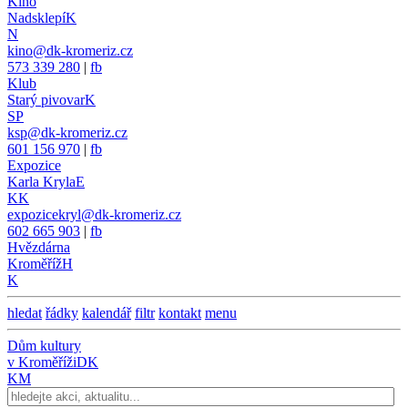
Kino
Nadsklepí
K
N
kino@dk-kromeriz.cz
573 339 280
|
fb
Klub
Starý pivovar
K
SP
ksp@dk-kromeriz.cz
601 156 970
|
fb
Expozice
Karla Kryla
E
KK
expozicekryl@dk-kromeriz.cz
602 665 903
|
fb
Hvězdárna
Kroměříž
H
K
hledat
řádky
kalendář
filtr
kontakt
menu
Dům kultury
v Kroměříži
DK
KM