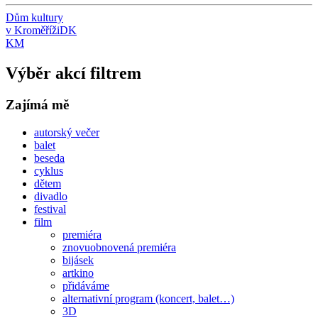
Dům kultury
v Kroměříži
DK
KM
Výběr akcí filtrem
Zajímá mě
autorský večer
balet
beseda
cyklus
dětem
divadlo
festival
film
premiéra
znovuobnovená premiéra
bijásek
artkino
přidáváme
alternativní program (koncert, balet…)
3D