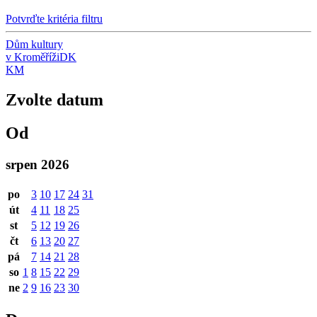
Potvrďte kritéria filtru
Dům kultury
v Kroměříži
DK
KM
Zvolte datum
Od
srpen 2026
po
3
10
17
24
31
út
4
11
18
25
st
5
12
19
26
čt
6
13
20
27
pá
7
14
21
28
so
1
8
15
22
29
ne
2
9
16
23
30