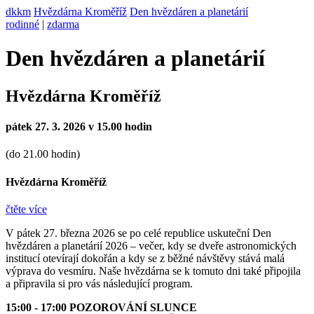
dkkm
Hvězdárna Kroměříž
Den hvězdáren a planetárií
rodinné
|
zdarma
Den hvězdáren a planetárií
Hvězdárna Kroměříž
pátek 27. 3. 2026 v 15.00 hodin
(do 21.00 hodin)
Hvězdárna Kroměříž
čtěte více
V pátek 27. března 2026 se po celé republice uskuteční Den
hvězdáren a planetárií 2026 – večer, kdy se dveře astronomických
institucí otevírají dokořán a kdy se z běžné návštěvy stává malá
výprava do vesmíru. Naše hvězdárna se k tomuto dni také připojila
a připravila si pro vás následující program.
15:00 - 17:00 POZOROVÁNÍ SLUNCE