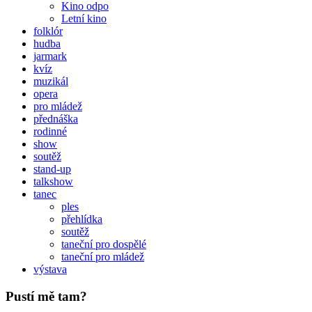
Kino odpo
Letní kino
folklór
hudba
jarmark
kvíz
muzikál
opera
pro mládež
přednáška
rodinné
show
soutěž
stand-up
talkshow
tanec
ples
přehlídka
soutěž
taneční pro dospělé
taneční pro mládež
výstava
Pustí mě tam?