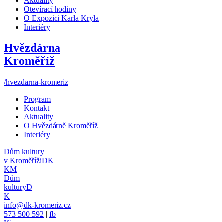
Aktuality
Otevírací hodiny
O Expozici Karla Kryla
Interiéry
Hvězdárna
Kroměříž
/hvezdarna-kromeriz
Program
Kontakt
Aktuality
O Hvězdárně Kroměříž
Interiéry
Dům kultury
v Kroměříži
DK
KM
Dům
kultury
D
K
info@dk-kromeriz.cz
573 500 592
|
fb