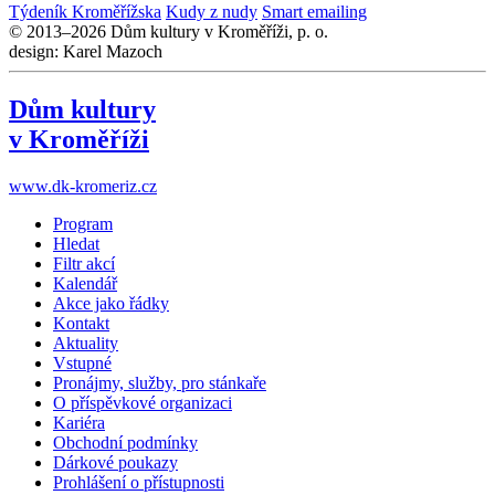
Týdeník Kroměřížska
Kudy z nudy
Smart emailing
© 2013–2026 Dům kultury v Kroměříži, p. o.
design: Karel Mazoch
Dům kultury
v Kroměříži
www.dk-kromeriz.cz
Program
Hledat
Filtr akcí
Kalendář
Akce jako řádky
Kontakt
Aktuality
Vstupné
Pronájmy, služby, pro stánkaře
O příspěvkové organizaci
Kariéra
Obchodní podmínky
Dárkové poukazy
Prohlášení o přístupnosti